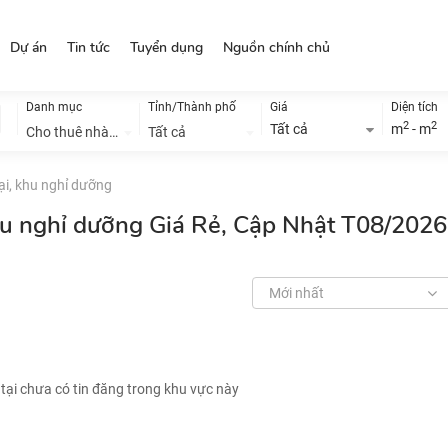
Dự án
Tin tức
Tuyển dụng
Nguồn chính chủ
Danh mục
Tỉnh/Thành phố
Giá
Diện tích
2
2
Tất cả
m
- m
Cho thuê nhà đất
Tất cả
ại, khu nghỉ dưỡng
khu nghỉ dưỡng Giá Rẻ, Cập Nhật T08/2026
Mới nhất
 tại chưa có tin đăng trong khu vực này