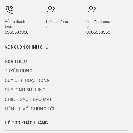
Hỗ trợ thanh
Trợ giúp đăng
Giải đáp thông
toán
tin
tin
0965533958
0965533958
VỀ NGUỒN CHÍNH CHỦ
GIỚI THIỆU
TUYỂN DỤNG
QUY CHẾ HOẠT ĐỘNG
QUY ĐỊNH SỬ DỤNG
CHÍNH SÁCH BẢO MẬT
LIÊN HỆ VỚI CHÚNG TÔI
HỖ TRỢ KHÁCH HÀNG