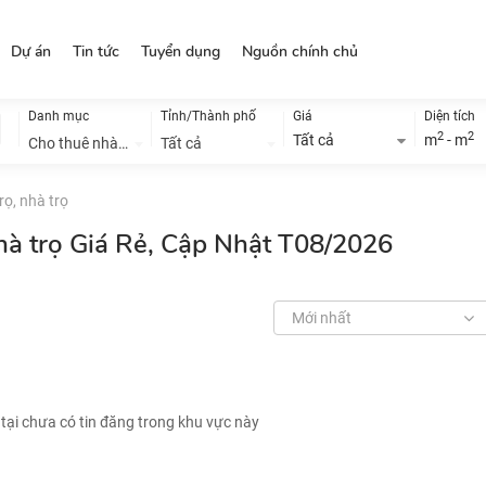
Dự án
Tin tức
Tuyển dụng
Nguồn chính chủ
Danh mục
Tỉnh/Thành phố
Giá
Diện tích
2
2
Tất cả
m
- m
Cho thuê nhà đất
Tất cả
ọ, nhà trọ
hà trọ Giá Rẻ, Cập Nhật T08/2026
Mới nhất
 tại chưa có tin đăng trong khu vực này