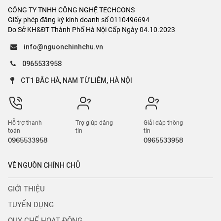
CÔNG TY TNHH CÔNG NGHỆ TECHCONS
Giấy phép đăng ký kinh doanh số 0110496694
Do Sở KH&ĐT Thành Phố Hà Nội Cấp Ngày 04.10.2023
info@nguonchinhchu.vn
0965533958
CT1 BẮC HÀ, NAM TỪ LIÊM, HÀ NỘI
Hỗ trợ thanh
Trợ giúp đăng
Giải đáp thông
toán
tin
tin
0965533958
0965533958
VỀ NGUỒN CHÍNH CHỦ
GIỚI THIỆU
TUYỂN DỤNG
QUY CHẾ HOẠT ĐỘNG