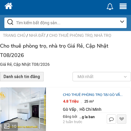
TRANG CHỦ
/
NHÀ ĐẤT
/
CHO THUÊ PHÒNG TRỌ, NHÀ TRỌ
Cho thuê phòng trọ, nhà trọ Giá Rẻ, Cập Nhật
T08/2026
Giá Rẻ, Cập Nhật T08/2026
Danh sách tin đăng
Mới nhất
CHO THUÊ PHÒNG TRỌ TẠI GÒ VẤP
HCM – 25M2 CHỈ 4.8 TRIỆU / THÁNG.
4.8 Triệu
25 m²
·
LH:0359203979.
Gò Vấp
Hồ Chí Minh
,
dang la ban
Đăng bởi
2 tuần trước
10