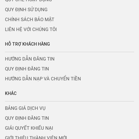
QUY ĐỊNH SỬ DỤNG
CHÍNH SÁCH BẢO MẬT
LIÊN HỆ VỚI CHÚNG TÔI
HỖ TRỢ KHÁCH HÀNG
HƯỚNG DẪN ĐĂNG TIN
QUY ĐỊNH ĐĂNG TIN
HƯỚNG DẪN NẠP VÀ CHUYỂN TIỀN
KHÁC
BẢNG GIÁ DỊCH VỤ
QUY ĐỊNH ĐĂNG TIN
GIẢI QUYẾT KHIẾU NẠI
GIỚI THIỆU THÀNH VIÊN MỚI