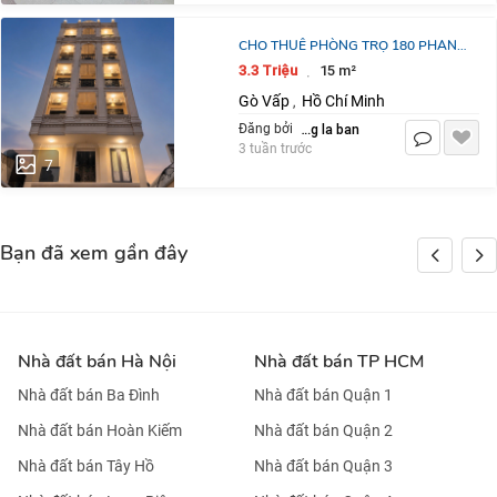
CHO THUÊ PHÒNG TRỌ 180 PHAN
HUY ÍCH, P12, GÒ VẤP.
3.3 Triệu
15 m²
·
3.3TR/15M2/THÁNG.
Gò Vấp
Hồ Chí Minh
,
LH:0359203979
dang la ban
Đăng bởi
3 tuần trước
7
Bạn đã xem gần đây
Nhà đất bán Hà Nội
Nhà đất bán TP HCM
Nhà đất bán Ba Đình
Nhà đất bán Quận 1
Nhà đất bán Hoàn Kiếm
Nhà đất bán Quận 2
Nhà đất bán Tây Hồ
Nhà đất bán Quận 3