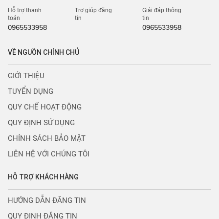
Hỗ trợ thanh
Trợ giúp đăng
Giải đáp thông
toán
tin
tin
0965533958
0965533958
VỀ NGUỒN CHÍNH CHỦ
GIỚI THIỆU
TUYỂN DỤNG
QUY CHẾ HOẠT ĐỘNG
QUY ĐỊNH SỬ DỤNG
CHÍNH SÁCH BẢO MẬT
LIÊN HỆ VỚI CHÚNG TÔI
HỖ TRỢ KHÁCH HÀNG
HƯỚNG DẪN ĐĂNG TIN
QUY ĐỊNH ĐĂNG TIN