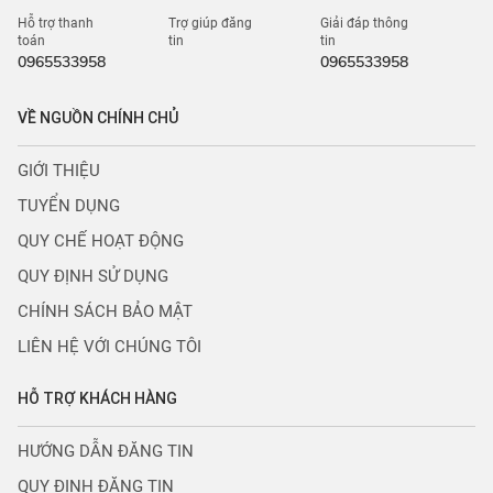
Hỗ trợ thanh
Trợ giúp đăng
Giải đáp thông
toán
tin
tin
0965533958
0965533958
VỀ NGUỒN CHÍNH CHỦ
GIỚI THIỆU
TUYỂN DỤNG
QUY CHẾ HOẠT ĐỘNG
QUY ĐỊNH SỬ DỤNG
CHÍNH SÁCH BẢO MẬT
LIÊN HỆ VỚI CHÚNG TÔI
HỖ TRỢ KHÁCH HÀNG
HƯỚNG DẪN ĐĂNG TIN
QUY ĐỊNH ĐĂNG TIN