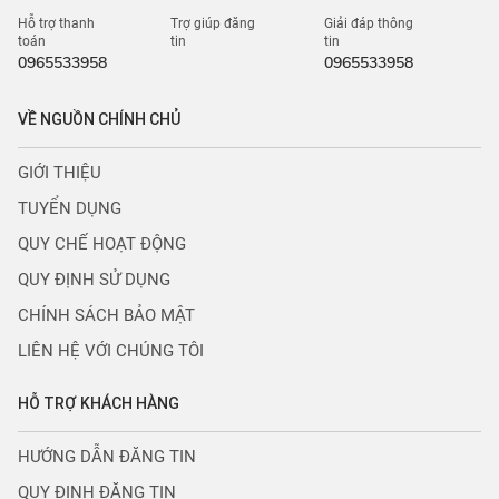
Hỗ trợ thanh
Trợ giúp đăng
Giải đáp thông
toán
tin
tin
0965533958
0965533958
VỀ NGUỒN CHÍNH CHỦ
GIỚI THIỆU
TUYỂN DỤNG
QUY CHẾ HOẠT ĐỘNG
QUY ĐỊNH SỬ DỤNG
CHÍNH SÁCH BẢO MẬT
LIÊN HỆ VỚI CHÚNG TÔI
HỖ TRỢ KHÁCH HÀNG
HƯỚNG DẪN ĐĂNG TIN
QUY ĐỊNH ĐĂNG TIN