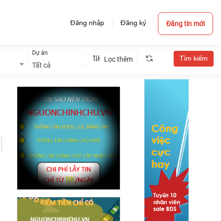
Đăng nhập
Đăng ký
Đăng tin mới
Dự án
Lọc thêm
Tất cả