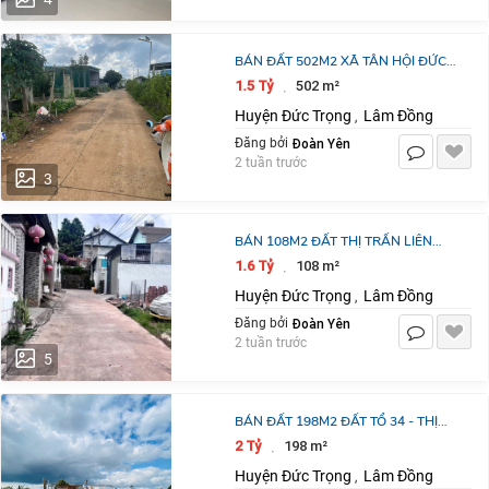
BÁN ĐẤT 502M2 XÃ TÂN HỘI ĐỨC
TRỌNG LÂM ĐỒNG GIÁ RÈ NHẤT
1.5 Tỷ
502 m²
·
KHU VỰC 1 TỶ 500 TRIỆU
Huyện Đức Trọng
Lâm Đồng
,
Đoàn Yên
Đăng bởi
2 tuần trước
3
BÁN 108M2 ĐẤT THỊ TRẤN LIÊN
NGHĨA ĐỨC TRỌNG LÂM ĐỒNG GIÁ
1.6 Tỷ
108 m²
·
1 TỶ 600 TRIỆU
Huyện Đức Trọng
Lâm Đồng
,
Đoàn Yên
Đăng bởi
2 tuần trước
5
BÁN ĐẤT 198M2 ĐẤT TỔ 34 - THỊ
TRẤN LIÊN NGHĨA - ĐỨC TRỌNG -
2 Tỷ
198 m²
·
LÂM ĐỒNG 2 TỶ
Huyện Đức Trọng
Lâm Đồng
,