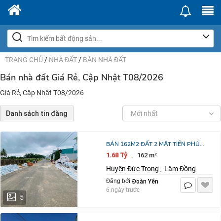
TRANG CHỦ
/
NHÀ ĐẤT
/
BÁN NHÀ ĐẤT
Bán nhà đất Giá Rẻ, Cập Nhật T08/2026
Giá Rẻ, Cập Nhật T08/2026
Danh sách tin đăng
Mới nhất
BÁN 162M2 ĐẤT 2 MẶT TIỀN PHÚ
THỊNH PHÚ HỘI ĐỨC TRỌNG LÂM
1.68 Tỷ
162 m²
·
ĐỒNG GIÁ 1 TỶ 680 TRIỆU
Huyện Đức Trọng
Lâm Đồng
,
Đoàn Yên
Đăng bởi
6 ngày trước
5