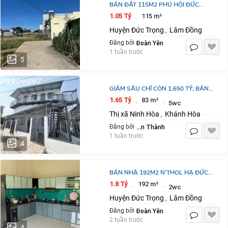
BÁN ĐẤT 115M2 PHÚ HỘI ĐỨC
TRỌNG LÂM ĐỒNG GIÁ 1 TỈ 050
1.05 Tỷ
115 m²
·
TRIỆU
Huyện Đức Trọng
Lâm Đồng
,
Đoàn Yên
Đăng bởi
1 tuần trước
5
GIẢM SÂU CHỈ CÒN 1,650 TỶ; BÁN
NHÀ RIÊNG TẠI PHƯỜNG NINH
1.65 Tỷ
83 m²
·
·
5wc
HIỆP, NINH HOÀ, KHÁNH HOÀ, 83,4
Thị xã Ninh Hòa
Khánh Hòa
,
M²
Nguyễn Văn Thành
Đăng bởi
1 tuần trước
4
BÁN NHÀ 192M2 N’THOL HẠ ĐỨC
TRỌNG LÂM ĐỒNG GIÁ 1 TỶ 800
1.8 Tỷ
192 m²
·
·
2wc
TRIỆU
Huyện Đức Trọng
Lâm Đồng
,
Đoàn Yên
Đăng bởi
2 tuần trước
4