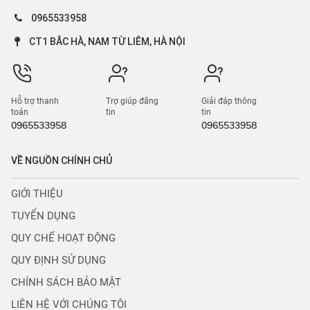
0965533958
CT1 BẮC HÀ, NAM TỪ LIÊM, HÀ NỘI
Hỗ trợ thanh
Trợ giúp đăng
Giải đáp thông
toán
tin
tin
0965533958
0965533958
VỀ NGUỒN CHÍNH CHỦ
GIỚI THIỆU
TUYỂN DỤNG
QUY CHẾ HOẠT ĐỘNG
QUY ĐỊNH SỬ DỤNG
CHÍNH SÁCH BẢO MẬT
LIÊN HỆ VỚI CHÚNG TÔI