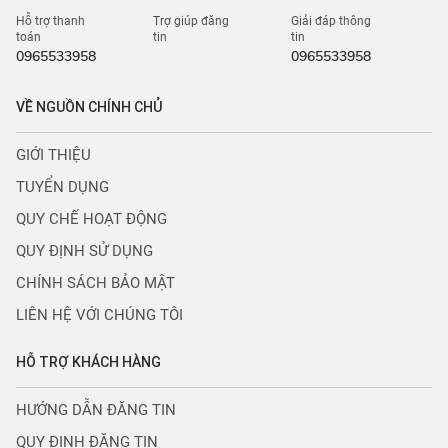
Hỗ trợ thanh
Trợ giúp đăng
Giải đáp thông
toán
tin
tin
0965533958
0965533958
VỀ NGUỒN CHÍNH CHỦ
GIỚI THIỆU
TUYỂN DỤNG
QUY CHẾ HOẠT ĐỘNG
QUY ĐỊNH SỬ DỤNG
CHÍNH SÁCH BẢO MẬT
LIÊN HỆ VỚI CHÚNG TÔI
HỖ TRỢ KHÁCH HÀNG
HƯỚNG DẪN ĐĂNG TIN
QUY ĐỊNH ĐĂNG TIN