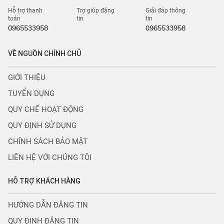
Hỗ trợ thanh
Trợ giúp đăng
Giải đáp thông
toán
tin
tin
0965533958
0965533958
VỀ NGUỒN CHÍNH CHỦ
GIỚI THIỆU
TUYỂN DỤNG
QUY CHẾ HOẠT ĐỘNG
QUY ĐỊNH SỬ DỤNG
CHÍNH SÁCH BẢO MẬT
LIÊN HỆ VỚI CHÚNG TÔI
HỖ TRỢ KHÁCH HÀNG
HƯỚNG DẪN ĐĂNG TIN
QUY ĐỊNH ĐĂNG TIN