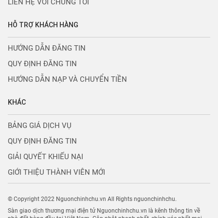
LIÊN HỆ VỚI CHÚNG TÔI
HỖ TRỢ KHÁCH HÀNG
HƯỚNG DẪN ĐĂNG TIN
QUY ĐỊNH ĐĂNG TIN
HƯỚNG DẪN NẠP VÀ CHUYỂN TIỀN
KHÁC
BẢNG GIÁ DỊCH VỤ
QUY ĐỊNH ĐĂNG TIN
GIẢI QUYẾT KHIẾU NẠI
GIỚI THIỆU THÀNH VIÊN MỚI
© Copyright 2022 Nguonchinhchu.vn All Rights nguonchinhchu.
Sàn giao dịch thương mại điện tử Nguonchinhchu.vn là kênh thông tin về