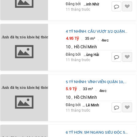
Trần Minh Nhờ
Đăng bởi
11 tháng trước
4 TỶ NHỈNH: CẦU VƯỢT 3/2 QUẬN
10 - CĂN GÓC 2 VIEW 3 PHÒNG
4.95 Tỷ
35 m²
·
·
4wc
NGỦ 4 TẦNG FULL NỘI THẤT. VŨ
10
Hồ Chí Minh
,
0933910039
Trần Hùng Hải
Đăng bởi
11 tháng trước
5 TỶ NHỈNH: VĨNH VIỄN QUẬN 10,
3MX11M, 4 TẦNG 4 PHÒNG NGỦ
5.9 Tỷ
33 m²
·
·
4wc
FULL NỘI THẤT Ở NGAY THUÊ LIỀN
10
Hồ Chí Minh
,
0933910039
Hồ Lê Minh
Đăng bởi
11 tháng trước
6 TỶ HƠN: 5M NGANG SIÊU ĐỘC 5