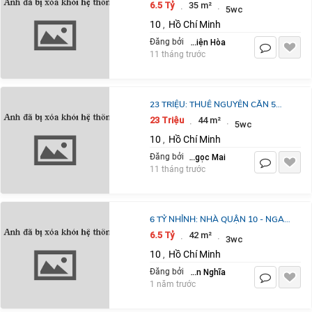
TẦNG FULL NỘI THẤT CÓ DÒNG
6.5 Tỷ
35 m²
·
·
5wc
TIỀN- TÔ HIẾN THÀNH QUẬN 10.VŨ
10
Hồ Chí Minh
,
09339910039
Lê Thiện Hòa
Đăng bởi
11 tháng trước
23 TRIỆU: THUÊ NGUYÊN CĂN 5
TẦNG 4 PHÒNG NGỦ- HẺM XE TẢI
23 Triệu
44 m²
·
·
5wc
THÔNG KHU BẮC HẢI QUẬN 10. VŨ
10
Hồ Chí Minh
,
0933910039
Nguyễn Ngọc Mai
Đăng bởi
11 tháng trước
6 TỶ NHỈNH: NHÀ QUẬN 10 - NGAY
BỆNH VIỆN 115 - XE HƠI TRONG
6.5 Tỷ
42 m²
·
·
3wc
NHÀ 4 TẦNG NGANG HƠN 4M. VŨ
10
Hồ Chí Minh
,
0933910039
Phan Nghĩa
Đăng bởi
1 năm trước