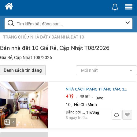
TRANG CHỦ
/
NHÀ ĐẤT
/
BÁN NHÀ ĐÂT 10
Bán nhà đât 10 Giá Rẻ, Cập Nhật T08/2026
Giá Rẻ, Cập Nhật T08/2026
Danh sách tin đăng
Mới nhất
NHÀ CÁCH MẠNG THÁNG TÁM, 3
LẦU-HẺM XE HƠI- GIÁ CHỈ 4 TỶ
4 Tỷ
40 m²
·
·
3wc
NHỈNH
10
Hồ Chí Minh
,
Kim Nhật Trường
Đăng bởi
3 ngày trước
4