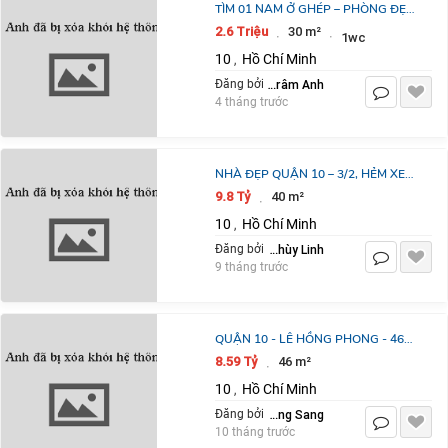
TÌM 01 NAM Ở GHÉP – PHÒNG ĐẸP,
TIỆN NGHI, TRUNG TÂM - P12, Q.10,
2.6 Triệu
30 m²
·
·
1wc
HCM
10
Hồ Chí Minh
,
Trâm Anh
Đăng bởi
4 tháng trước
NHÀ ĐẸP QUẬN 10 – 3/2, HẺM XE
HƠI 6M – 4 TẦNG BTCT – 4PN
9.8 Tỷ
40 m²
·
10
Hồ Chí Minh
,
Nguyễn Thùy Linh
Đăng bởi
9 tháng trước
QUẬN 10 - LÊ HỒNG PHONG - 46M
- TIỆN Ở HOẶC KINH DOANH - NỞ
8.59 Tỷ
46 m²
·
HẬU - 8 TỶ
10
Hồ Chí Minh
,
Nguyễn Thụy Hoàng Sang
Đăng bởi
10 tháng trước