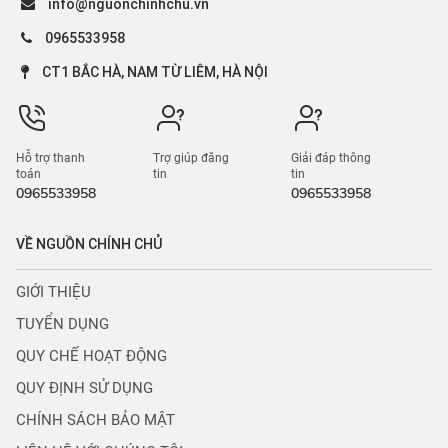
info@nguonchinhchu.vn
0965533958
CT1 BẮC HÀ, NAM TỪ LIÊM, HÀ NỘI
Hỗ trợ thanh
Trợ giúp đăng
Giải đáp thông
toán
tin
tin
0965533958
0965533958
VỀ NGUỒN CHÍNH CHỦ
GIỚI THIỆU
TUYỂN DỤNG
QUY CHẾ HOẠT ĐỘNG
QUY ĐỊNH SỬ DỤNG
CHÍNH SÁCH BẢO MẬT