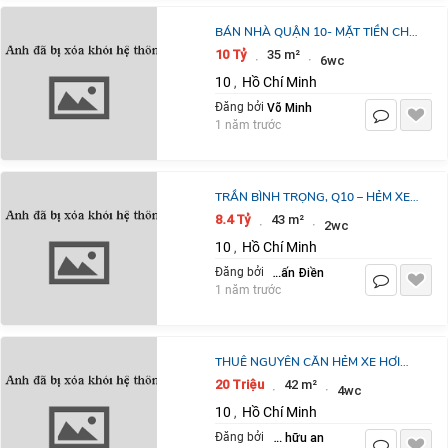
BÁN NHÀ QUẬN 10- MẶT TIỀN CHỢ
NGUYỄN TRI PHƯƠNG- 5 TẦNG Ở
10 Tỷ
35 m²
·
·
6wc
NGAY: NHỈNH 10 TỶ. MR VŨ:
10
Hồ Chí Minh
,
0933910039
Võ Minh
Đăng bởi
1 năm trước
TRẦN BÌNH TRỌNG, Q10 – HẺM XE
HƠI 4M – CHÍNH CHỦ 1 ĐỜI – CHỈ
8.4 Tỷ
43 m²
·
·
2wc
8.X TỶ
10
Hồ Chí Minh
,
Nguyễn Tấn Điền
Đăng bởi
1 năm trước
THUÊ NGUYÊN CĂN HẺM XE HƠI
Q10- NGANG HƠN 4M, MỚI TINH 4
20 Triệu
42 m²
·
·
4wc
TẦNG SUỐT: 20 TRIỆU. MR VŨ:
10
Hồ Chí Minh
,
0933910039
nguyễn hữu an
Đăng bởi