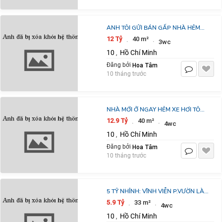
ANH TÔI GỬI BÁN GẤP NHÀ HẺM
XE HƠI THÀNH THÁI, QUẬN 10 – 12
12 Tỷ
40 m²
·
·
3wc
TỶ – NHÀ 5 TẦNG THANG MÁY
10
Hồ Chí Minh
,
Hoa Tâm
Đăng bởi
10 tháng trước
NHÀ MỚI Ở NGAY HẺM XE HƠI TÔ
HIẾN THÀNH, Q10 - 5 TẦNG BTCT,
12.9 Tỷ
40 m²
·
·
4wc
5PN, DTSD: 185M2 SỔ VUÔNG - GIÁ
10
Hồ Chí Minh
,
12,9 TỶ
Hoa Tâm
Đăng bởi
10 tháng trước
5 TỶ NHỈNH: VĨNH VIỄN P.VƯỜN LÀI
QUẬN 10, 33M2, 4 TẦNG 4 PHÒNG
5.9 Tỷ
33 m²
·
·
4wc
NGỦ FULL NỘI THẤT Ở NGAY
10
Hồ Chí Minh
,
0933910039