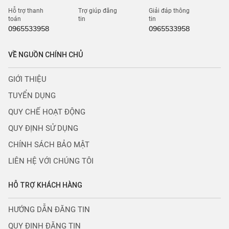
Hỗ trợ thanh
Trợ giúp đăng
Giải đáp thông
toán
tin
tin
0965533958
0965533958
VỀ NGUỒN CHÍNH CHỦ
GIỚI THIỆU
TUYỂN DỤNG
QUY CHẾ HOẠT ĐỘNG
QUY ĐỊNH SỬ DỤNG
CHÍNH SÁCH BẢO MẬT
LIÊN HỆ VỚI CHÚNG TÔI
HỖ TRỢ KHÁCH HÀNG
HƯỚNG DẪN ĐĂNG TIN
QUY ĐỊNH ĐĂNG TIN