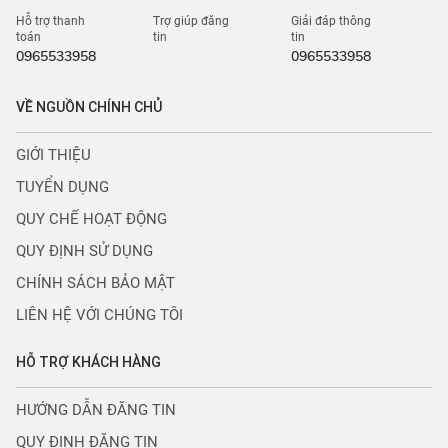
Hỗ trợ thanh
Trợ giúp đăng
Giải đáp thông
toán
tin
tin
0965533958
0965533958
VỀ NGUỒN CHÍNH CHỦ
GIỚI THIỆU
TUYỂN DỤNG
QUY CHẾ HOẠT ĐỘNG
QUY ĐỊNH SỬ DỤNG
CHÍNH SÁCH BẢO MẬT
LIÊN HỆ VỚI CHÚNG TÔI
HỖ TRỢ KHÁCH HÀNG
HƯỚNG DẪN ĐĂNG TIN
QUY ĐỊNH ĐĂNG TIN