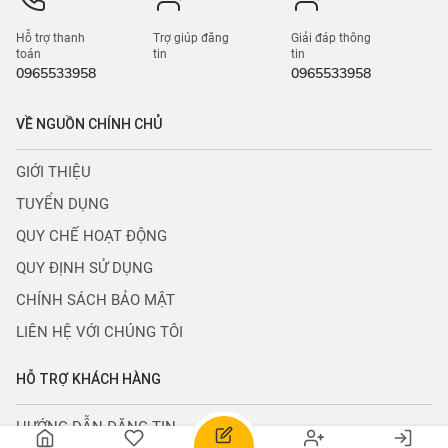
Hỗ trợ thanh
Trợ giúp đăng
Giải đáp thông
toán
tin
tin
0965533958
0965533958
VỀ NGUỒN CHÍNH CHỦ
GIỚI THIỆU
TUYỂN DỤNG
QUY CHẾ HOẠT ĐỘNG
QUY ĐỊNH SỬ DỤNG
CHÍNH SÁCH BẢO MẬT
LIÊN HỆ VỚI CHÚNG TÔI
HỖ TRỢ KHÁCH HÀNG
HƯỚNG DẪN ĐĂNG TIN