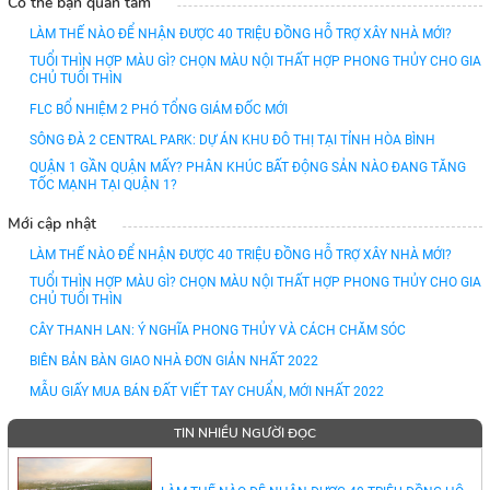
Có thể bạn quan tâm
LÀM THẾ NÀO ĐỂ NHẬN ĐƯỢC 40 TRIỆU ĐỒNG HỖ TRỢ XÂY NHÀ MỚI?
TUỔI THÌN HỢP MÀU GÌ? CHỌN MÀU NỘI THẤT HỢP PHONG THỦY CHO GIA
CHỦ TUỔI THÌN
FLC BỔ NHIỆM 2 PHÓ TỔNG GIÁM ĐỐC MỚI
SÔNG ĐÀ 2 CENTRAL PARK: DỰ ÁN KHU ĐÔ THỊ TẠI TỈNH HÒA BÌNH
QUẬN 1 GẦN QUẬN MẤY? PHÂN KHÚC BẤT ĐỘNG SẢN NÀO ĐANG TĂNG
TỐC MẠNH TẠI QUẬN 1?
Mới cập nhật
LÀM THẾ NÀO ĐỂ NHẬN ĐƯỢC 40 TRIỆU ĐỒNG HỖ TRỢ XÂY NHÀ MỚI?
TUỔI THÌN HỢP MÀU GÌ? CHỌN MÀU NỘI THẤT HỢP PHONG THỦY CHO GIA
CHỦ TUỔI THÌN
CÂY THANH LAN: Ý NGHĨA PHONG THỦY VÀ CÁCH CHĂM SÓC
BIÊN BẢN BÀN GIAO NHÀ ĐƠN GIẢN NHẤT 2022
MẪU GIẤY MUA BÁN ĐẤT VIẾT TAY CHUẨN, MỚI NHẤT 2022
TIN NHIỀU NGƯỜI ĐỌC