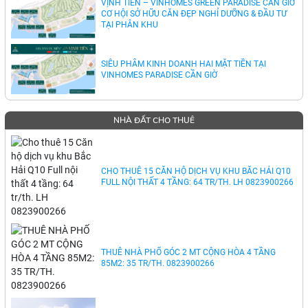
VỊNH TIÊN – VINHOMES GREEN PARADISE CẦN GIỜ
CƠ HỘI SỞ HỮU CĂN ĐẸP NGHỈ DƯỠNG & ĐẦU TƯ
TẠI PHÂN KHU
SIÊU PHẨM KINH DOANH HAI MẶT TIỀN TẠI
VINHOMES PARADISE CẦN GIỜ
NHÀ ĐẤT CHO THUÊ
CHO THUÊ 15 CĂN HỘ DỊCH VỤ KHU BẮC HẢI Q10
FULL NỘI THẤT 4 TẦNG: 64 TR/TH. LH 0823900266
THUÊ NHÀ PHỐ GÓC 2 MT CỘNG HÒA 4 TẦNG
85M2: 35 TR/TH. 0823900266