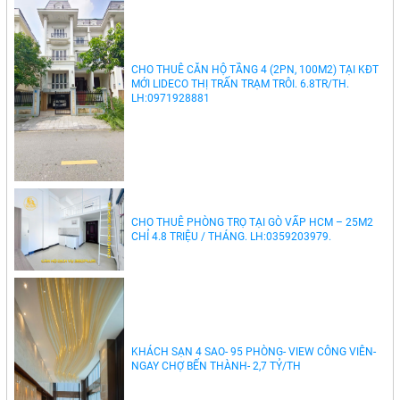
CHO THUÊ CĂN HỘ TẦNG 4 (2PN, 100M2) TẠI KĐT
MỚI LIDECO THỊ TRẤN TRẠM TRÔI. 6.8TR/TH.
LH:0971928881
CHO THUÊ PHÒNG TRỌ TẠI GÒ VẤP HCM – 25M2
CHỈ 4.8 TRIỆU / THÁNG. LH:0359203979.
KHÁCH SẠN 4 SAO- 95 PHÒNG- VIEW CÔNG VIÊN-
NGAY CHỢ BẾN THÀNH- 2,7 TỶ/TH