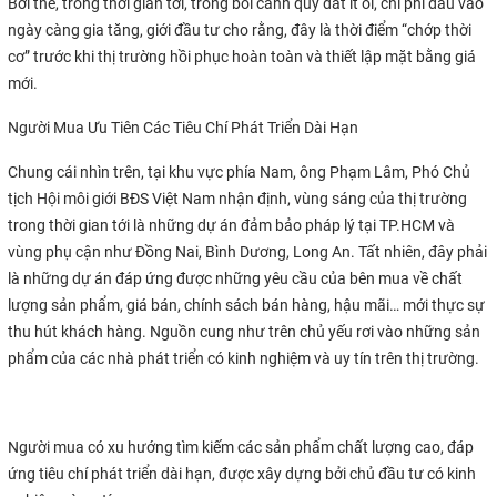
Bởi thế, trong thời gian tới, trong bối cảnh quỹ đất ít ỏi, chi phí đầu vào
ngày càng gia tăng, giới đầu tư cho rằng, đây là thời điểm “chớp thời
cơ” trước khi thị trường hồi phục hoàn toàn và thiết lập mặt bằng giá
mới.
Người Mua Ưu Tiên Các Tiêu Chí Phát Triển Dài Hạn
Chung cái nhìn trên, tại khu vực phía Nam, ông Phạm Lâm, Phó Chủ
tịch Hội môi giới BĐS Việt Nam nhận định, vùng sáng của thị trường
trong thời gian tới là những dự án đảm bảo pháp lý tại TP.HCM và
vùng phụ cận như Đồng Nai, Bình Dương, Long An. Tất nhiên, đây phải
là những dự án đáp ứng được những yêu cầu của bên mua về chất
lượng sản phẩm, giá bán, chính sách bán hàng, hậu mãi… mới thực sự
thu hút khách hàng. Nguồn cung như trên chủ yếu rơi vào những sản
phẩm của các nhà phát triển có kinh nghiệm và uy tín trên thị trường.
Người mua có xu hướng tìm kiếm các sản phẩm chất lượng cao, đáp
ứng tiêu chí phát triển dài hạn, được xây dựng bởi chủ đầu tư có kinh