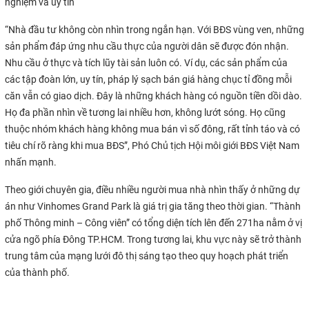
nghiệm và uy tín
“Nhà đầu tư không còn nhìn trong ngắn hạn. Với BĐS vùng ven, những
sản phẩm đáp ứng nhu cầu thực của người dân sẽ được đón nhận.
Nhu cầu ở thực và tích lũy tài sản luôn có. Ví dụ, các sản phẩm của
các tập đoàn lớn, uy tín, pháp lý sạch bán giá hàng chục tỉ đồng mỗi
căn vẫn có giao dịch. Đây là những khách hàng có nguồn tiền dồi dào.
Họ đa phần nhìn về tương lai nhiều hơn, không lướt sóng. Họ cũng
thuộc nhóm khách hàng không mua bán vì số đông, rất tỉnh táo và có
tiêu chí rõ ràng khi mua BĐS”, Phó Chủ tịch Hội môi giới BĐS Việt Nam
nhấn mạnh.
Theo giới chuyên gia, điều nhiều người mua nhà nhìn thấy ở những dự
án như Vinhomes Grand Park là giá trị gia tăng theo thời gian. “Thành
phố Thông minh – Công viên” có tổng diện tích lên đến 271ha nằm ở vị
cửa ngõ phía Đông TP.HCM. Trong tương lai, khu vực này sẽ trở thành
trung tâm của mạng lưới đô thị sáng tạo theo quy hoạch phát triển
của thành phố.