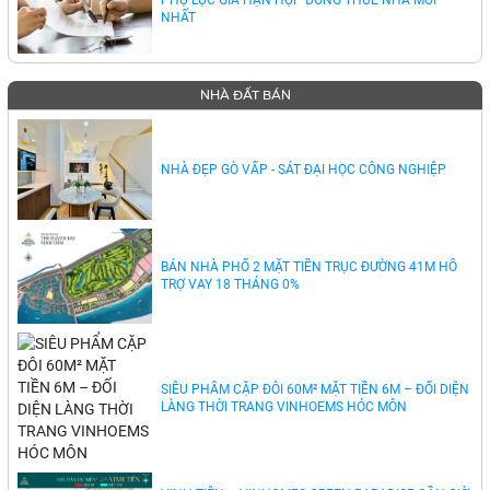
NHẤT
NHÀ ĐẤT BÁN
NHÀ ĐẸP GÒ VẤP - SÁT ĐẠI HỌC CÔNG NGHIỆP
BÁN NHÀ PHỐ 2 MẶT TIỀN TRỤC ĐƯỜNG 41M HỖ
TRỢ VAY 18 THÁNG 0%
SIÊU PHẨM CẶP ĐÔI 60M² MẶT TIỀN 6M – ĐỐI DIỆN
LÀNG THỜI TRANG VINHOEMS HÓC MÔN