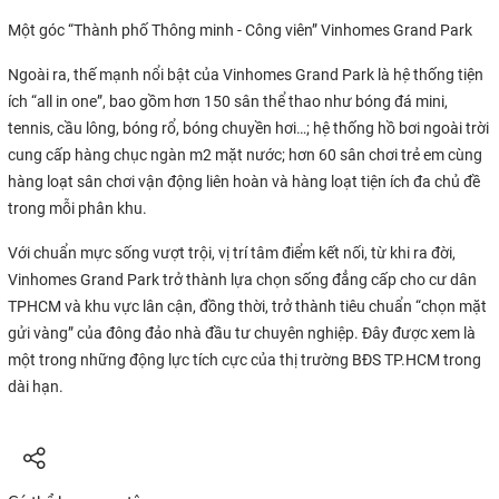
Một góc “Thành phố Thông minh - Công viên” Vinhomes Grand Park
Ngoài ra, thế mạnh nổi bật của Vinhomes Grand Park là hệ thống tiện
ích “all in one”, bao gồm hơn 150 sân thể thao như bóng đá mini,
tennis, cầu lông, bóng rổ, bóng chuyền hơi…; hệ thống hồ bơi ngoài trời
cung cấp hàng chục ngàn m2 mặt nước; hơn 60 sân chơi trẻ em cùng
hàng loạt sân chơi vận động liên hoàn và hàng loạt tiện ích đa chủ đề
trong mỗi phân khu.
Với chuẩn mực sống vượt trội, vị trí tâm điểm kết nối, từ khi ra đời,
Vinhomes Grand Park trở thành lựa chọn sống đẳng cấp cho cư dân
TPHCM và khu vực lân cận, đồng thời, trở thành tiêu chuẩn “chọn mặt
gửi vàng” của đông đảo nhà đầu tư chuyên nghiệp. Đây được xem là
một trong những động lực tích cực của thị trường BĐS TP.HCM trong
dài hạn.