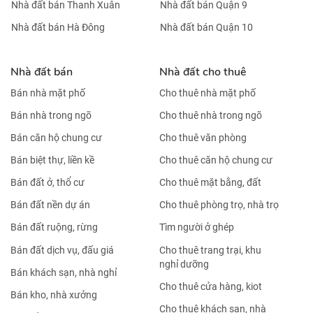
CHO THUÊ PHÒNG TRỌ TẠI GÒ VẤP HCM – 25M2
CHỈ 4.8 TRIỆU / THÁNG. LH:0359203979.
KHÁCH SẠN 4 SAO- 95 PHÒNG- VIEW CÔNG VIÊN-
NGAY CHỢ BẾN THÀNH- 2,7 TỶ/TH
Nhà đất bán Hà Nội
Nhà đất bán TP HCM
Nhà đất bán Ba Đình
Nhà đất bán Quận 1
Nhà đất bán Hoàn Kiếm
Nhà đất bán Quận 2
Nhà đất bán Tây Hồ
Nhà đất bán Quận 3
Nhà đất bán Long Biên
Nhà đất bán Quận 4
Nhà đất bán Cầu Giấy
Nhà đất bán Quận 5
Nhà đất bán Đống Đa
Nhà đất bán Quận 6
Nhà đất bán Hai Bà Trưng
Nhà đất bán Quận 7