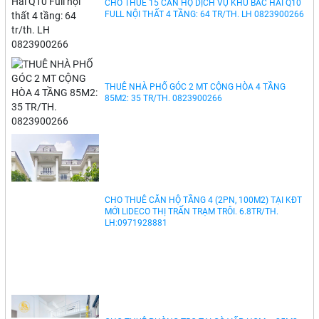
BÁN 330M2 ĐẤT MT 659 ĐỐI DIỆN DỰ ÁN
GLWLBOCITY ĐƯỜNG ĐỖ XUÂN HỢP TP THỦ ĐỨC.
LH:0903464999.
BÁN NHÀ QUANG TRUNG THỐNG NHẤT, NỞ HẬU
91M2, ĐÚC 4 TẦNG, 4 PHÒNG NGỦ , GIÁ 8.5 TỶ
THƯƠNG LƯỢNG -
NHÀ ĐẤT CHO THUÊ