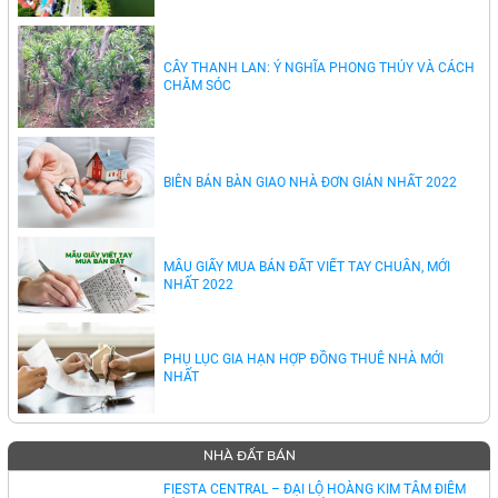
CÂY THANH LAN: Ý NGHĨA PHONG THỦY VÀ CÁCH
CHĂM SÓC
BIÊN BẢN BÀN GIAO NHÀ ĐƠN GIẢN NHẤT 2022
MẪU GIẤY MUA BÁN ĐẤT VIẾT TAY CHUẨN, MỚI
NHẤT 2022
PHỤ LỤC GIA HẠN HỢP ĐỒNG THUÊ NHÀ MỚI
NHẤT
NHÀ ĐẤT BÁN