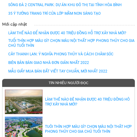
SÔNG ĐÀ 2 CENTRAL PARK: DỰ ÁN KHU ĐÔ THỊ TẠI TỈNH HÒA BÌNH
35 Ý TƯỞNG TRANG TRÍ CỬA LỚP MẦM NON SÁNG TẠO
Mới cập nhật
LÀM THẾ NÀO ĐỂ NHẬN ĐƯỢC 40 TRIỆU ĐỒNG HỖ TRỢ XÂY NHÀ MỚI?
TUỔI THÌN HỢP MÀU GÌ? CHỌN MÀU NỘI THẤT HỢP PHONG THỦY CHO GIA
CHỦ TUỔI THÌN
CÂY THANH LAN: Ý NGHĨA PHONG THỦY VÀ CÁCH CHĂM SÓC
BIÊN BẢN BÀN GIAO NHÀ ĐƠN GIẢN NHẤT 2022
MẪU GIẤY MUA BÁN ĐẤT VIẾT TAY CHUẨN, MỚI NHẤT 2022
TIN NHIỀU NGƯỜI ĐỌC
LÀM THẾ NÀO ĐỂ NHẬN ĐƯỢC 40 TRIỆU ĐỒNG HỖ
TRỢ XÂY NHÀ MỚI?
TUỔI THÌN HỢP MÀU GÌ? CHỌN MÀU NỘI THẤT HỢP
PHONG THỦY CHO GIA CHỦ TUỔI THÌN