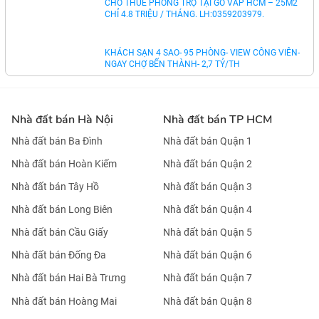
CHO THUÊ 15 CĂN HỘ DỊCH VỤ KHU BẮC HẢI Q10
FULL NỘI THẤT 4 TẦNG: 64 TR/TH. LH 0823900266
THUÊ NHÀ PHỐ GÓC 2 MT CỘNG HÒA 4 TẦNG
85M2: 35 TR/TH. 0823900266
CHO THUÊ CĂN HỘ TẦNG 4 (2PN, 100M2) TẠI KĐT
MỚI LIDECO THỊ TRẤN TRẠM TRÔI. 6.8TR/TH.
LH:0971928881