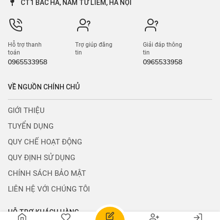
Cho thuê cửa hàng, kiot
Bán kho, nhà xưởng
Cho thuê khách sạn, nhà
Bán cửa hàng, kiot
nghỉ
Bán tòa chung cư mini
Cho thuê kho, xưởng
Bán trang trại, khu nghỉ
Cho thuê trường, phòng
dưỡng
học
Bán bất động sản khác
Cho thuê toà chung cư mini
Cho thuê nhà hàng, quán
karaoke
CÔNG TY TNHH CÔNG NGHỆ TECHCONS
Giấy phép đăng ký kinh doanh số 0110496694
Do Sở KH&ĐT Thành Phố Hà Nội Cấp Ngày 04.10.2023
info@nguonchinhchu.vn