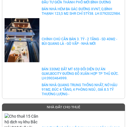
FIESTA CENTRAL – ĐẠI LỘ HOÀNG KIM TÂM ĐIỂM
ĐẦU TƯ GIỮA THÀNH PHỐ MỚI BÌNH DƯƠNG
BÁN NHÀ HẺM BA GÁC ĐƯỜNG XVNT, Q.BÌNH
THẠNH 123,5 M2 SHR CHỈ 5TỶ38. LH:0792022984.
CHÍNH CHỦ CẦN BÁN 3. TỶ - 2 TẦNG - SD 40M2 -
BÙI QUANG LÀ - GÒ VẤP - NHÀ MỚI