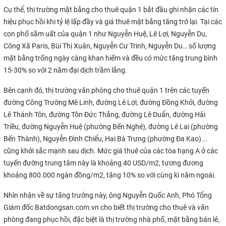
Cụ thể, thị trường mặt bằng cho thuê quận 1 bắt đầu ghi nhận các tín
hiệu phục hồi khi tỷ lệ lấp đầy và giá thuê mặt bằng tăng trở lại. Tại các
con phố sầm uất của quận 1 như Nguyễn Huệ, Lê Lợi, Nguyễn Du,
Công Xã Paris, Bùi Thị Xuân, Nguyễn Cư Trinh, Nguyễn Du… số lượng
mặt bằng trống ngày càng khan hiếm và đều có mức tăng trung bình
15-30% so với 2 năm đại dịch trầm lắng.
Bên cạnh đó, thị trường văn phòng cho thuê quận 1 trên các tuyến
đường Công Trường Mê Linh, đường Lê Lợi, đường Đồng Khởi, đường
Lê Thánh Tôn, đường Tôn Đức Thắng, đường Lê Duẩn, đường Hải
Triều, đường Nguyễn Huệ (phường Bến Nghé), đường Lê Lai (phường
Bến Thành), Nguyễn Đình Chiểu, Hai Bà Trưng (phường Đa Kao)...
cũng khởi sắc mạnh sau dịch. Mức giá thuê của các tòa hạng A ở các
tuyến đường trung tâm này là khoảng 40 USD/m2, tương đương
khoảng 800.000 ngàn đồng/m2, tăng 10% so với cùng kì năm ngoái.
Nhìn nhận về sự tăng trưởng này, ông Nguyễn Quốc Anh, Phó Tổng
Giám đốc Batdongsan.com.vn cho biết thị trường cho thuê và văn
phòng đang phục hồi, đặc biệt là thị trường nhà phố, mặt bằng bán lẻ,