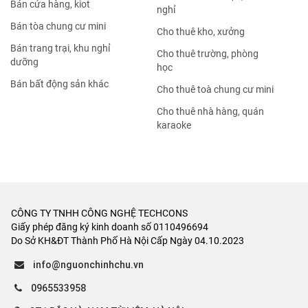
Nhà đất bán Hoàng Mai
Nhà đất bán Quận 8
Nhà đất bán Thanh Xuân
Nhà đất bán Quận 9
Nhà đất bán Hà Đông
Nhà đất bán Quận 10
Nhà đất bán
Nhà đất cho thuê
Bán nhà mặt phố
Cho thuê nhà mặt phố
Bán nhà trong ngõ
Cho thuê nhà trong ngõ
Bán căn hộ chung cư
Cho thuê văn phòng
Bán biệt thự, liền kề
Cho thuê căn hộ chung cư
Bán đất ở, thổ cư
Cho thuê mặt bằng, đất
Bán đất nền dự án
Cho thuê phòng trọ, nhà trọ
Bán đất ruộng, rừng
Tìm người ở ghép
Bán đất dịch vụ, đấu giá
Cho thuê trang trại, khu
nghỉ dưỡng
Bán khách sạn, nhà nghỉ