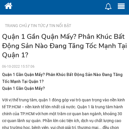
TRANG CHỦ
/
TIN TỨC
/
TIN NỔI BẬT
Quận 1 Gần Quận Mấy? Phân Khúc Bất
Động Sản Nào Đang Tăng Tốc Mạnh Tại
Quận 1?
06-10-2022 15:57:06
Quận 1 Gần Quận Mấy? Phân Khúc Bất Động Sản Nào Đang Tăng
Tốc Mạnh Tại Quận 1?
Quận 1 Gần Quận Mấy?
Với vị thế trung tâm, quận 1 đóng góp vai trò quan trọng vào nền kinh
tế TP.HCM – nền kinh tế lớn nhất cả nước. Quận 1 là trung tâm hành
chính của TP.HCM với hơn một trăm cơ quan ban ngành, khoảng 30
cơ quan lãnh sự quán. Phần lớn các tiện ích, dịch vụ chất lượng cao
như trường học, bệnh viện, vui chơi giải trí, thương mại... đều chọn