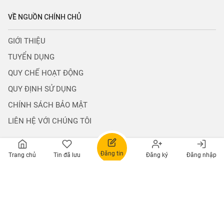
Giấy phép đăng ký kinh doanh số 0110496694
Do Sở KH&ĐT Thành Phố Hà Nội Cấp Ngày 04.10.2023
info@nguonchinhchu.vn
0965533958
CT1 BẮC HÀ, NAM TỪ LIÊM, HÀ NỘI
Hỗ trợ thanh
Trợ giúp đăng
Giải đáp thông
toán
tin
tin
0965533958
0965533958
VỀ NGUỒN CHÍNH CHỦ
Đăng tin
Trang chủ
Tin đã lưu
Đăng ký
Đăng nhập
GIỚI THIỆU
TUYỂN DỤNG
QUY CHẾ HOẠT ĐỘNG
QUY ĐỊNH SỬ DỤNG