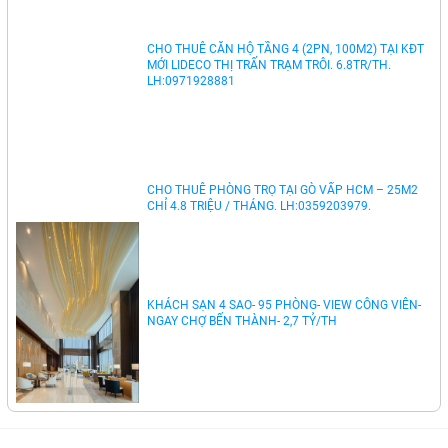
THUÊ NHÀ PHỐ GÓC 2 MT CỘNG HÒA 4 TẦNG
85M2: 35 TR/TH. 0823900266
CHO THUÊ CĂN HỘ TẦNG 4 (2PN, 100M2) TẠI KĐT
MỚI LIDECO THỊ TRẤN TRẠM TRÔI. 6.8TR/TH.
LH:0971928881
CHO THUÊ PHÒNG TRỌ TẠI GÒ VẤP HCM – 25M2
CHỈ 4.8 TRIỆU / THÁNG. LH:0359203979.