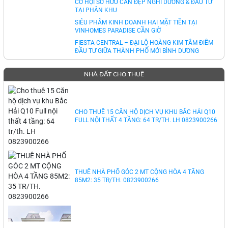
CƠ HỘI SỞ HỮU CĂN ĐẸP NGHỈ DƯỠNG & ĐẦU TƯ
TẠI PHÂN KHU
SIÊU PHẨM KINH DOANH HAI MẶT TIỀN TẠI
VINHOMES PARADISE CẦN GIỜ
FIESTA CENTRAL – ĐẠI LỘ HOÀNG KIM TÂM ĐIỂM
ĐẦU TƯ GIỮA THÀNH PHỐ MỚI BÌNH DƯƠNG
NHÀ ĐẤT CHO THUÊ
CHO THUÊ 15 CĂN HỘ DỊCH VỤ KHU BẮC HẢI Q10
FULL NỘI THẤT 4 TẦNG: 64 TR/TH. LH 0823900266