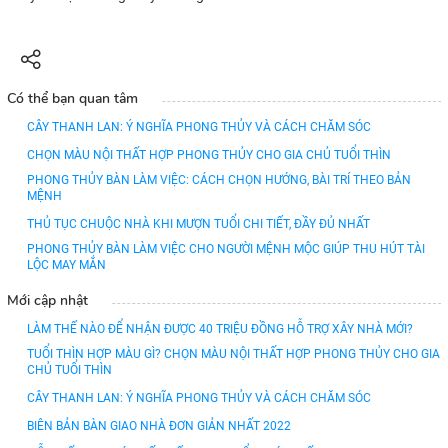
Có thể bạn quan tâm
CÂY THANH LAN: Ý NGHĨA PHONG THỦY VÀ CÁCH CHĂM SÓC
CHỌN MÀU NỘI THẤT HỢP PHONG THỦY CHO GIA CHỦ TUỔI THÌN
PHONG THỦY BÀN LÀM VIỆC: CÁCH CHỌN HƯỚNG, BÀI TRÍ THEO BẢN
MỆNH
THỦ TỤC CHUỘC NHÀ KHI MƯỢN TUỔI CHI TIẾT, ĐẦY ĐỦ NHẤT
PHONG THỦY BÀN LÀM VIỆC CHO NGƯỜI MỆNH MỘC GIÚP THU HÚT TÀI
LỘC MAY MẮN
Mới cập nhật
LÀM THẾ NÀO ĐỂ NHẬN ĐƯỢC 40 TRIỆU ĐỒNG HỖ TRỢ XÂY NHÀ MỚI?
TUỔI THÌN HỢP MÀU GÌ? CHỌN MÀU NỘI THẤT HỢP PHONG THỦY CHO GIA
CHỦ TUỔI THÌN
CÂY THANH LAN: Ý NGHĨA PHONG THỦY VÀ CÁCH CHĂM SÓC
BIÊN BẢN BÀN GIAO NHÀ ĐƠN GIẢN NHẤT 2022