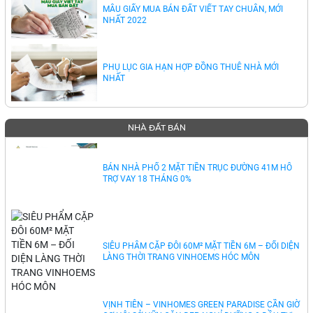
MẪU GIẤY MUA BÁN ĐẤT VIẾT TAY CHUẨN, MỚI
NHẤT 2022
PHỤ LỤC GIA HẠN HỢP ĐỒNG THUÊ NHÀ MỚI
NHẤT
NHÀ ĐẤT BÁN
BÁN NHÀ PHỐ 2 MẶT TIỀN TRỤC ĐƯỜNG 41M HỖ
TRỢ VAY 18 THÁNG 0%
SIÊU PHẨM CẶP ĐÔI 60M² MẶT TIỀN 6M – ĐỐI DIỆN
LÀNG THỜI TRANG VINHOEMS HÓC MÔN
VỊNH TIÊN – VINHOMES GREEN PARADISE CẦN GIỜ