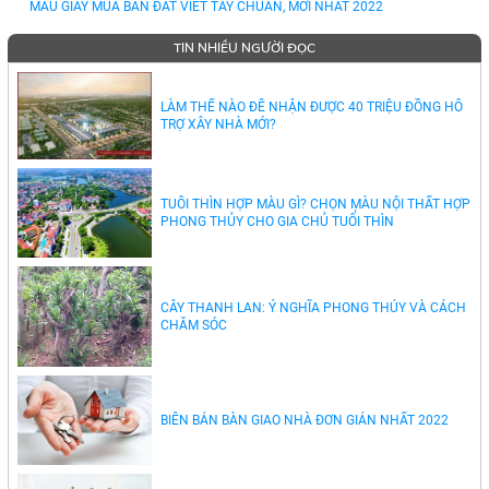
MẪU GIẤY MUA BÁN ĐẤT VIẾT TAY CHUẨN, MỚI NHẤT 2022
TIN NHIỀU NGƯỜI ĐỌC
LÀM THẾ NÀO ĐỂ NHẬN ĐƯỢC 40 TRIỆU ĐỒNG HỖ
TRỢ XÂY NHÀ MỚI?
TUỔI THÌN HỢP MÀU GÌ? CHỌN MÀU NỘI THẤT HỢP
PHONG THỦY CHO GIA CHỦ TUỔI THÌN
CÂY THANH LAN: Ý NGHĨA PHONG THỦY VÀ CÁCH
CHĂM SÓC
BIÊN BẢN BÀN GIAO NHÀ ĐƠN GIẢN NHẤT 2022