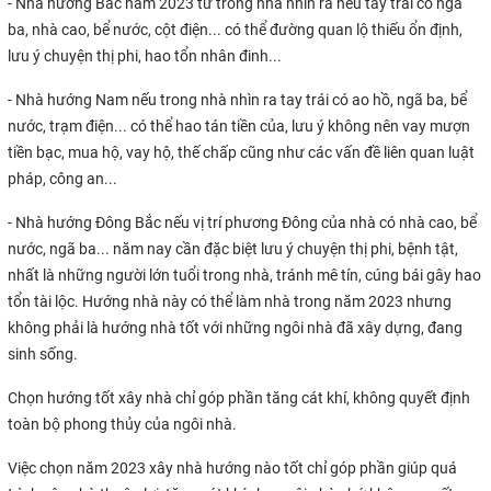
- Nhà hướng Bắc năm 2023 từ trong nhà nhìn ra nếu tay trái có ngã
ba, nhà cao, bể nước, cột điện... có thể đường quan lộ thiếu ổn định,
lưu ý chuyện thị phi, hao tổn nhân đinh...
- Nhà hướng Nam nếu trong nhà nhìn ra tay trái có ao hồ, ngã ba, bể
nước, trạm điện... có thể hao tán tiền của, lưu ý không nên vay mượn
tiền bạc, mua hộ, vay hộ, thế chấp cũng như các vấn đề liên quan luật
pháp, công an...
- Nhà hướng Đông Bắc nếu vị trí phương Đông của nhà có nhà cao, bể
nước, ngã ba... năm nay cần đặc biệt lưu ý chuyện thị phi, bệnh tật,
nhất là những người lớn tuổi trong nhà, tránh mê tín, cúng bái gây hao
tổn tài lộc. Hướng nhà này có thể làm nhà trong năm 2023 nhưng
không phải là hướng nhà tốt với những ngôi nhà đã xây dựng, đang
sinh sống.
Chọn hướng tốt xây nhà chỉ góp phần tăng cát khí, không quyết định
toàn bộ phong thủy của ngôi nhà.
Việc chọn năm 2023 xây nhà hướng nào tốt chỉ góp phần giúp quá