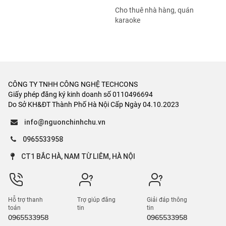
Bán đất ruộng, rừng
Tìm người ở ghép
Bán đất dịch vụ, đấu giá
Cho thuê trang trại, khu
nghỉ dưỡng
Bán khách sạn, nhà nghỉ
Cho thuê cửa hàng, kiot
Bán kho, nhà xưởng
Cho thuê khách sạn, nhà
Bán cửa hàng, kiot
nghỉ
Bán tòa chung cư mini
Cho thuê kho, xưởng
Bán trang trại, khu nghỉ
Cho thuê trường, phòng
dưỡng
học
Bán bất động sản khác
Cho thuê toà chung cư mini
Cho thuê nhà hàng, quán
karaoke
CÔNG TY TNHH CÔNG NGHỆ TECHCONS