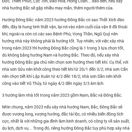
Đức, Thiên Phúc, Lộc Tồn, Đào Hoa, Hồng Loan... đáo đến, nếu xây
nhà hướng Bắc sẽ gặp nhiều may mắn, thêm người thêm của.
Hướng Đông Bắc: năm 2023 hướng Đông Bắc có sao Thất Xích đáo
đến, đây là hung tinh thất vận, lại rơi vào năm cuối của vận 8 đã thoái
khí, ngoài ra còn có các sao Bệnh Phù, Vong Thần, Ngũ Quỷ nên
hướng nhà này không phải là hướng tốt. Tuy nhiên, với việc xây nhà
trong năm 2023 thì hướng Đông Bắc cũng là 1 trong 3 lựa chọn tốt,
dù không bằng hướng Nam và hướng Bắc. Theo đó, nếu xây nhà
hướng Đông Bắc gia chủ nên chọn sơn hướng theo tiết khí. Cụ thể, với
nhà sơn Sửu nên khởi công theo tiết khí từ 20/1 đến 3/2; nhà sơn Cấn
nên chọn tiết khí Lập Xuân từ 4/2 đến 18/2; nhà sơn Dần nên khởi
công vào tiết Vũ Thủy, từ ngày 4/2 đến ngày 3/3 âm lịch.
3 hướng làm nhà tốt trong năm 2023 gồm Nam, Bắc và Đông Bắc.
Nhìn chung, năm 2023 nếu xây nhà hướng Nam, Bắc, Đông Bắc sẽ
được vượng long, vượng hướng, đắc tài lộc, có nhiều biến động tích
cực, nhất là với những gia đình làm kinh doanh, có công ty về sản xuất,
du lịch, dịch vụ... Trong đó, riêng hướng Đông Bắc tuy phù hợp xây nhà