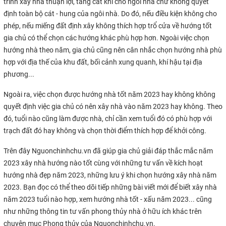
trình xây nhà thuận lợi, tăng cát khí cho ngôi nhà chứ không quyết
định toàn bộ cát - hung của ngôi nhà. Do đó, nếu điều kiện không cho
phép, nếu miếng đất định xây không thích hợp trổ cửa về hướng tốt
gia chủ có thể chọn các hướng khác phù hợp hơn. Ngoài việc chọn
hướng nhà theo năm, gia chủ cũng nên cân nhắc chọn hướng nhà phù
hợp với địa thế của khu đất, bối cảnh xung quanh, khí hậu tại địa
phương...
Ngoài ra, việc chọn được hướng nhà tốt năm 2023 hay không không
quyết định việc gia chủ có nên xây nhà vào năm 2023 hay không. Theo
đó, tuổi nào cũng làm được nhà, chỉ cần xem tuổi đó có phù hợp với
trạch đất đó hay không và chọn thời điểm thích hợp để khởi công.
Trên đây Nguonchinhchu.vn đã giúp gia chủ giải đáp thắc mắc năm
2023 xây nhà hướng nào tốt cùng với những tư vấn về kích hoạt
hướng nhà đẹp năm 2023, những lưu ý khi chọn hướng xây nhà năm
2023. Bạn đọc có thể theo dõi tiếp những bài viết mới để biết xây nhà
năm 2023 tuổi nào hợp, xem hướng nhà tốt - xấu năm 2023... cũng
như những thông tin tư vấn phong thủy nhà ở hữu ích khác trên
chuyên mục Phong thủy của Nguonchinhchu.vn.