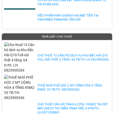
VỊNH TIÊN – VINHOMES GREEN PARADISE CẦN GIỜ
CƠ HỘI SỞ HỮU CĂN ĐẸP NGHỈ DƯỠNG & ĐẦU TƯ
TẠI PHÂN KHU
SIÊU PHẨM KINH DOANH HAI MẶT TIỀN TẠI
VINHOMES PARADISE CẦN GIỜ
NHÀ ĐẤT CHO THUÊ
CHO THUÊ 15 CĂN HỘ DỊCH VỤ KHU BẮC HẢI Q10
FULL NỘI THẤT 4 TẦNG: 64 TR/TH. LH 0823900266
THUÊ NHÀ PHỐ GÓC 2 MT CỘNG HÒA 4 TẦNG
85M2: 35 TR/TH. 0823900266