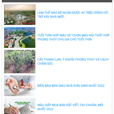
LÀM THẾ NÀO ĐỂ NHẬN ĐƯỢC 40 TRIỆU ĐỒNG HỖ
TRỢ XÂY NHÀ MỚI?
TUỔI THÌN HỢP MÀU GÌ? CHỌN MÀU NỘI THẤT HỢP
PHONG THỦY CHO GIA CHỦ TUỔI THÌN
CÂY THANH LAN: Ý NGHĨA PHONG THỦY VÀ CÁCH
CHĂM SÓC
BIÊN BẢN BÀN GIAO NHÀ ĐƠN GIẢN NHẤT 2022
MẪU GIẤY MUA BÁN ĐẤT VIẾT TAY CHUẨN, MỚI
NHẤT 2022