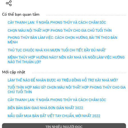
Có thể bạn quan tâm
CÂY THANH LAN: Ý NGHĨA PHONG THỦY VÀ CÁCH CHĂM SÓC
CHỌN MÀU NỘI THẤT HỢP PHONG THỦY CHO GIA CHỦ TUỔI THÌN
PHONG THỦY BÀN LÀM VIỆC: CÁCH CHỌN HƯỚNG, BÀI TRÍ THEO BẢN
MỆNH
THỦ TỤC CHUỘC NHÀ KHI MƯỢN TUỔI CHI TIẾT, ĐẦY ĐỦ NHẤT
MỆNH THỦY HỢP HƯỚNG NÀO? NÊN XÂY NHÀ VÀ NGỒI LÀM VIỆC HƯỚNG
NÀO THÌ THUẬN LỢI?
Mới cập nhật
LÀM THẾ NÀO ĐỂ NHẬN ĐƯỢC 40 TRIỆU ĐỒNG HỖ TRỢ XÂY NHÀ MỚI?
TUỔI THÌN HỢP MÀU GÌ? CHỌN MÀU NỘI THẤT HỢP PHONG THỦY CHO GIA
CHỦ TUỔI THÌN
CÂY THANH LAN: Ý NGHĨA PHONG THỦY VÀ CÁCH CHĂM SÓC
BIÊN BẢN BÀN GIAO NHÀ ĐƠN GIẢN NHẤT 2022
MẪU GIẤY MUA BÁN ĐẤT VIẾT TAY CHUẨN, MỚI NHẤT 2022
TIN NHIỀU NGƯỜI ĐỌC