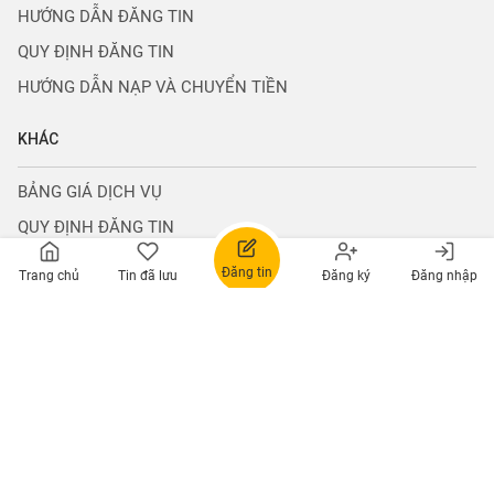
Hỗ trợ thanh
Trợ giúp đăng
Giải đáp thông
toán
tin
tin
0965533958
0965533958
VỀ NGUỒN CHÍNH CHỦ
GIỚI THIỆU
Đăng tin
Trang chủ
Tin đã lưu
Đăng ký
Đăng nhập
TUYỂN DỤNG
QUY CHẾ HOẠT ĐỘNG
QUY ĐỊNH SỬ DỤNG
CHÍNH SÁCH BẢO MẬT
LIÊN HỆ VỚI CHÚNG TÔI
HỖ TRỢ KHÁCH HÀNG