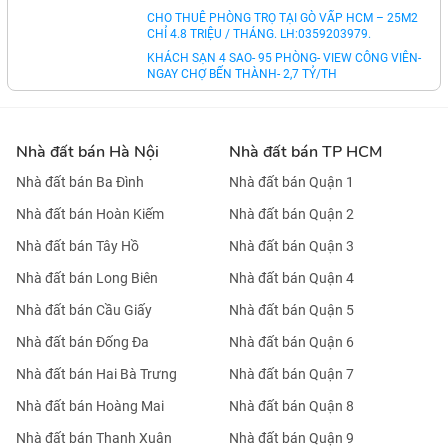
CHO THUÊ CĂN HỘ TẦNG 4 (2PN, 100M2) TẠI KĐT
MỚI LIDECO THỊ TRẤN TRẠM TRÔI. 6.8TR/TH.
LH:0971928881
CHO THUÊ PHÒNG TRỌ TẠI GÒ VẤP HCM – 25M2
CHỈ 4.8 TRIỆU / THÁNG. LH:0359203979.
KHÁCH SẠN 4 SAO- 95 PHÒNG- VIEW CÔNG VIÊN-