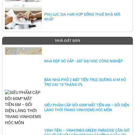
PHỤ LỤC GIA HẠN HỢP ĐỒNG THUÊ NHÀ MỚI
NHẤT
NHÀ ĐẤT BÁN
NHÀ ĐẸP GÒ VẤP - SÁT ĐẠI HỌC CÔNG NGHIỆP
BÁN NHÀ PHỐ 2 MẶT TIỀN TRỤC ĐƯỜNG 41M HỖ
TRỢ VAY 18 THÁNG 0%
SIÊU PHẨM CẶP ĐÔI 60M² MẶT TIỀN 6M – ĐỐI DIỆN
LÀNG THỜI TRANG VINHOEMS HÓC MÔN