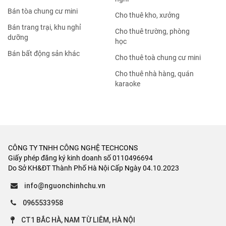
Nhà đất bán Thanh Xuân
Nhà đất bán Quận 9
Nhà đất bán Hà Đông
Nhà đất bán Quận 10
Nhà đất bán
Nhà đất cho thuê
Bán nhà mặt phố
Cho thuê nhà mặt phố
Bán nhà trong ngõ
Cho thuê nhà trong ngõ
Bán căn hộ chung cư
Cho thuê văn phòng
Bán biệt thự, liền kề
Cho thuê căn hộ chung cư
Bán đất ở, thổ cư
Cho thuê mặt bằng, đất
Bán đất nền dự án
Cho thuê phòng trọ, nhà trọ
Bán đất ruộng, rừng
Tìm người ở ghép
Bán đất dịch vụ, đấu giá
Cho thuê trang trại, khu
nghỉ dưỡng
Bán khách sạn, nhà nghỉ
Cho thuê cửa hàng, kiot
Bán kho, nhà xưởng
Cho thuê khách sạn, nhà