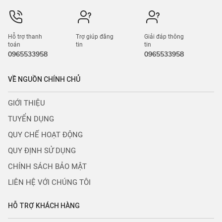
Bán cửa hàng, kiot
nghỉ
Bán tòa chung cư mini
Cho thuê kho, xưởng
Bán trang trại, khu nghỉ
Cho thuê trường, phòng
dưỡng
học
Bán bất động sản khác
Cho thuê toà chung cư mini
Cho thuê nhà hàng, quán
karaoke
CÔNG TY TNHH CÔNG NGHỆ TECHCONS
Giấy phép đăng ký kinh doanh số 0110496694
Do Sở KH&ĐT Thành Phố Hà Nội Cấp Ngày 04.10.2023
info@nguonchinhchu.vn
0965533958
CT1 BẮC HÀ, NAM TỪ LIÊM, HÀ NỘI