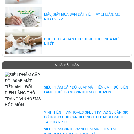
MẪU GIẤY MUA BÁN ĐẤT VIẾT TAY CHUẨN, MỚI
NHẤT 2022
PHỤ LỤC GIA HẠN HỢP ĐỒNG THUÊ NHÀ MỚI
NHẤT
NHÀ ĐẤT BÁN
SIÊU PHẨM CẶP ĐÔI 60M² MẶT TIỀN 6M – ĐỐI DIỆN
LÀNG THỜI TRANG VINHOEMS HÓC MÔN
VỊNH TIÊN – VINHOMES GREEN PARADISE CẦN GIỜ
CƠ HỘI SỞ HỮU CĂN ĐẸP NGHỈ DƯỠNG & ĐẦU TƯ
TẠI PHÂN KHU