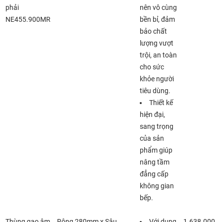
phải
nên vô cùng
NE455.900MR
bền bỉ, đảm
bảo chất
lượng vượt
trội, an toàn
cho sức
khỏe người
tiêu dùng.
Thiết kế
hiện đại,
sang trọng
của sản
phẩm giúp
nâng tầm
đẳng cấp
không gian
bếp.
Thùng gạo âm
Rộng 280mm x Sâu
Với dung
1.638.000