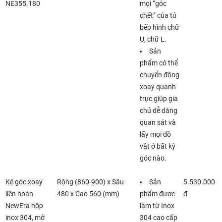
NE355.180
mọi “góc
chết” của tủ
bếp hình chữ
U, chữ L.
Sản
phẩm có thể
chuyển động
xoay quanh
trục giúp gia
chủ dễ dàng
quan sát và
lấy mọi đồ
vật ở bất kỳ
góc nào.
Kệ góc xoay
Rộng (860-900)­­ x­­ Sâu
Sản
5.530.000
liên hoàn
480 ­­x­­ Cao 560 (mm)
phẩm được
đ
NewEra hộp
làm từ Inox
inox 304, mở
304 cao cấp