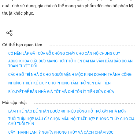
quá trình sử dụng, gia chủ có thể mang sản phẩm đến cho bộ phận kỹ
thuật khắc phục.
Có thể bạn quan tâm
CÓ NÊN LẮP ĐẶT CỬA GỖ CHỐNG CHÁY CHO CĂN HỘ CHUNG CƯ?
ABUS: KHÓA CỬA ĐỨC MANG HƠI THỞ HIỆN ĐẠI MÀ VẪN ĐẢM BẢO ĐỘ AN
TOÀN TUYỆT ĐỐI
CÁCH BỐ TRÍ NHÀ Ở CHO NGƯỜI MỆNH MỘC KINH DOANH THÀNH CÔNG
NHỮNG THIẾT KẾ GIÚP CHO PHÒNG TẮM TRỞ NÊN ĐẮT TIỀN
BÍ QUYẾT ĐỂ BÁN NHÀ GIÁ TỐT MÀ CHỈ TỐN ÍT TIỀN SỬA CHỮA
Mới cập nhật
LÀM THẾ NÀO ĐỂ NHẬN ĐƯỢC 40 TRIỆU ĐỒNG HỖ TRỢ XÂY NHÀ MỚI?
TUỔI THÌN HỢP MÀU GÌ? CHỌN MÀU NỘI THẤT HỢP PHONG THỦY CHO GIA
CHỦ TUỔI THÌN
CÂY THANH LAN: Ý NGHĨA PHONG THỦY VÀ CÁCH CHĂM SÓC