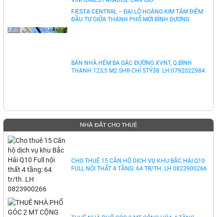
SIÊU PHẨM KINH DOANH HAI MẶT TIỀN TẠI
VINHOMES PARADISE CẦN GIỜ
FIESTA CENTRAL – ĐẠI LỘ HOÀNG KIM TÂM ĐIỂM
ĐẦU TƯ GIỮA THÀNH PHỐ MỚI BÌNH DƯƠNG
BÁN NHÀ HẺM BA GÁC ĐƯỜNG XVNT, Q.BÌNH
THẠNH 123,5 M2 SHR CHỈ 5TỶ38. LH:0792022984.