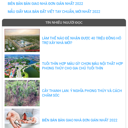
BIÊN BẢN BÀN GIAO NHÀ ĐƠN GIẢN NHẤT 2022
MẪU GIẤY MUA BÁN ĐẤT VIẾT TAY CHUẨN, MỚI NHẤT 2022
TIN NHIỀU NGƯỜI ĐỌC
LÀM THẾ NÀO ĐỂ NHẬN ĐƯỢC 40 TRIỆU ĐỒNG HỖ
TRỢ XÂY NHÀ MỚI?
TUỔI THÌN HỢP MÀU GÌ? CHỌN MÀU NỘI THẤT HỢP
PHONG THỦY CHO GIA CHỦ TUỔI THÌN
CÂY THANH LAN: Ý NGHĨA PHONG THỦY VÀ CÁCH
CHĂM SÓC
BIÊN BẢN BÀN GIAO NHÀ ĐƠN GIẢN NHẤT 2022