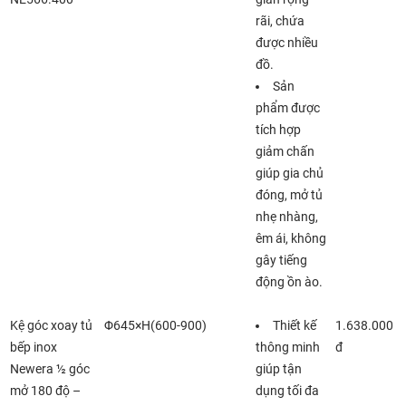
rãi, chứa
được nhiều
đồ.
Sản
phẩm được
tích hợp
giảm chấn
giúp gia chủ
đóng, mở tủ
nhẹ nhàng,
êm ái, không
gây tiếng
động ồn ào.
Kệ góc xoay tủ
Φ645×H(600-900)
Thiết kế
1.638.000
bếp inox
thông minh
đ
Newera ½ góc
giúp tận
mở 180 độ –
dụng tối đa