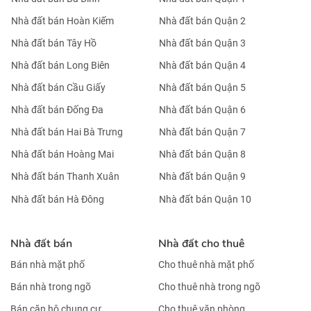
CHO THUÊ PHÒNG TRỌ TẠI GÒ VẤP HCM – 25M2
CHỈ 4.8 TRIỆU / THÁNG. LH:0359203979.
KHÁCH SẠN 4 SAO- 95 PHÒNG- VIEW CÔNG VIÊN-
NGAY CHỢ BẾN THÀNH- 2,7 TỶ/TH
Nhà đất bán Hà Nội
Nhà đất bán TP HCM
Nhà đất bán Ba Đình
Nhà đất bán Quận 1