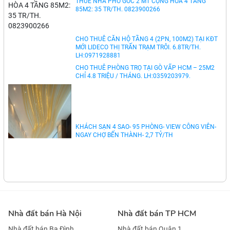
NHÀ ĐẤT CHO THUÊ
CHO THUÊ 15 CĂN HỘ DỊCH VỤ KHU BẮC HẢI Q10
FULL NỘI THẤT 4 TẦNG: 64 TR/TH. LH 0823900266
THUÊ NHÀ PHỐ GÓC 2 MT CỘNG HÒA 4 TẦNG
85M2: 35 TR/TH. 0823900266
CHO THUÊ CĂN HỘ TẦNG 4 (2PN, 100M2) TẠI KĐT
MỚI LIDECO THỊ TRẤN TRẠM TRÔI. 6.8TR/TH.
LH:0971928881