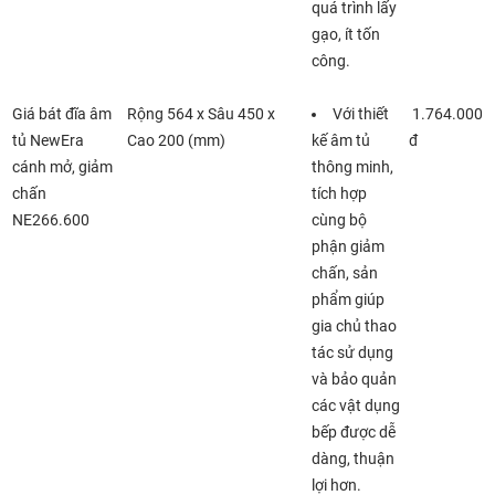
quá trình lấy
gạo, ít tốn
công.
Giá bát đĩa âm
Rộng 564 x Sâu 450 x
Với thiết
1.764.000
tủ NewEra
Cao 200 (mm)
kế âm tủ
đ
cánh mở, giảm
thông minh,
chấn
tích hợp
NE266.600
cùng bộ
phận giảm
chấn, sản
phẩm giúp
gia chủ thao
tác sử dụng
và bảo quản
các vật dụng
bếp được dễ
dàng, thuận
lợi hơn.