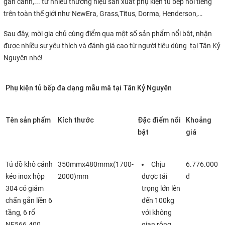
gắn cánh,... từ nhiều thương hiệu sản xuất phụ kiện tủ bếp nổi tiếng
trên toàn thế giới như NewEra, Grass,Titus, Dorma, Henderson,…
Sau đây, mời gia chủ cùng điểm qua một số sản phẩm nổi bật, nhận
được nhiều sự yêu thích và đánh giá cao từ người tiêu dùng tại Tân Kỷ
Nguyên nhé!
Phụ kiện tủ bếp đa dạng mẫu mã tại Tân Kỷ Nguyên
Tên sản phẩm
Kích thước
Đặc điểm nổi
Khoảng
bật
giá
Tủ đồ khô cánh
350mmx480mmx(1700-
Chịu
6.776.000
kéo inox hộp
2000)mm
được tải
đ
304 có giảm
trọng lớn lên
chấn gắn liền 6
đến 100kg
tầng, 6 rổ
với không
NE566.400
gian rộng