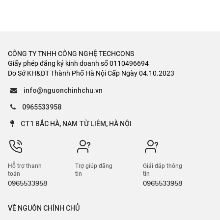
Bán biệt thự, liền kề
Cho thuê căn hộ chung cư
Bán đất ở, thổ cư
Cho thuê mặt bằng, đất
Bán đất nền dự án
Cho thuê phòng trọ, nhà trọ
Bán đất ruộng, rừng
Tìm người ở ghép
Bán đất dịch vụ, đấu giá
Cho thuê trang trại, khu
nghỉ dưỡng
Bán khách sạn, nhà nghỉ
Cho thuê cửa hàng, kiot
Bán kho, nhà xưởng
Cho thuê khách sạn, nhà
Bán cửa hàng, kiot
nghỉ
Bán tòa chung cư mini
Cho thuê kho, xưởng
Bán trang trại, khu nghỉ
Cho thuê trường, phòng
dưỡng
học
Bán bất động sản khác
Cho thuê toà chung cư mini
Cho thuê nhà hàng, quán
karaoke