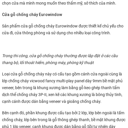
chọn cửa mà mình mong muốn theo thẩm mỹ, sở thích của mình.
Cửa gỗ chống cháy Eurowindow
Sản phẩm cửa gỗ chống cháy Eurowindow được thiết kế chủ yếu cho
cửa đi, cửa thông phòng và sử dụng cho nhiều loại công trình.
Trong thi công, cửa gỗ chống cháy thường được lắp đặt ở các cầu
thang bộ, lối thoát hiểm, phòng máy, phòng kỹ thuật
Loại cửa gỗ chống cháy này có cấu tạo gồm cánh cửa ngoài cùng là
lớp chống cháy vicwood fancy multi-play panel dày 9mm bề mặt phủ
veneer, bên trong là khung xương làm bằng gỗ keo ghép thanh tẩm
dịch thể chống cháy 3P-II, xen kẽ các khung xương là bông thủy tinh,
cạnh cánh được dán bằng veneer và gioăng chống cháy.
Bên cạnh đó, phần khung được cấu tạo bởi 2 lớp, lớp bên ngoài là tấm
chống cháy, lớp bên trong là gỗ thông ghép thanh, bề mặt khung được
phủ 1 lớp veneer, cạnh khung được dán bằng gỗ Sồi tự nhiên dày