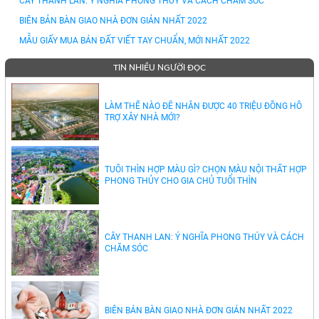
CÂY THANH LAN: Ý NGHĨA PHONG THỦY VÀ CÁCH CHĂM SÓC
BIÊN BẢN BÀN GIAO NHÀ ĐƠN GIẢN NHẤT 2022
MẪU GIẤY MUA BÁN ĐẤT VIẾT TAY CHUẨN, MỚI NHẤT 2022
TIN NHIỀU NGƯỜI ĐỌC
LÀM THẾ NÀO ĐỂ NHẬN ĐƯỢC 40 TRIỆU ĐỒNG HỖ
TRỢ XÂY NHÀ MỚI?
TUỔI THÌN HỢP MÀU GÌ? CHỌN MÀU NỘI THẤT HỢP
PHONG THỦY CHO GIA CHỦ TUỔI THÌN
CÂY THANH LAN: Ý NGHĨA PHONG THỦY VÀ CÁCH
CHĂM SÓC
BIÊN BẢN BÀN GIAO NHÀ ĐƠN GIẢN NHẤT 2022