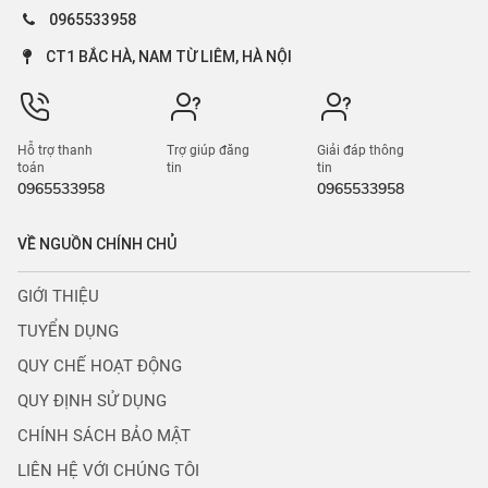
Bán đất nền dự án
Cho thuê phòng trọ, nhà trọ
Bán đất ruộng, rừng
Tìm người ở ghép
Bán đất dịch vụ, đấu giá
Cho thuê trang trại, khu
nghỉ dưỡng
Bán khách sạn, nhà nghỉ
Cho thuê cửa hàng, kiot
Bán kho, nhà xưởng
Cho thuê khách sạn, nhà
Bán cửa hàng, kiot
nghỉ
Bán tòa chung cư mini
Cho thuê kho, xưởng
Bán trang trại, khu nghỉ
Cho thuê trường, phòng
dưỡng
học
Bán bất động sản khác
Cho thuê toà chung cư mini
Cho thuê nhà hàng, quán
karaoke