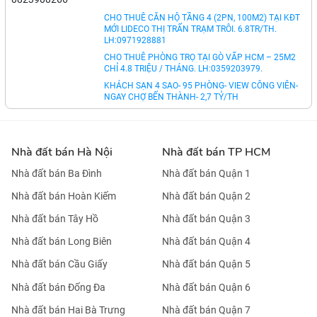
CHO THUÊ 15 CĂN HỘ DỊCH VỤ KHU BẮC HẢI Q10
FULL NỘI THẤT 4 TẦNG: 64 TR/TH. LH 0823900266
THUÊ NHÀ PHỐ GÓC 2 MT CỘNG HÒA 4 TẦNG
85M2: 35 TR/TH. 0823900266
CHO THUÊ CĂN HỘ TẦNG 4 (2PN, 100M2) TẠI KĐT
MỚI LIDECO THỊ TRẤN TRẠM TRÔI. 6.8TR/TH.
LH:0971928881