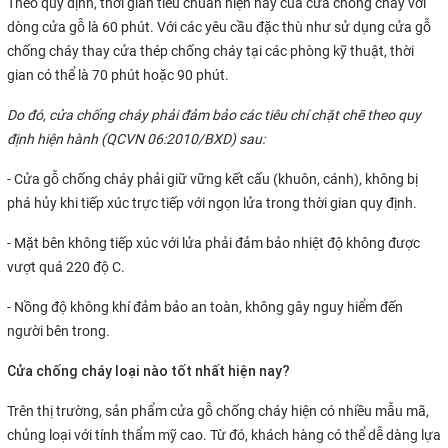
Theo quy định, thời gian tiêu chuẩn hiện nay của cửa chống cháy với
dòng cửa gỗ là 60 phút. Với các yêu cầu đặc thù như sử dụng cửa gỗ
chống cháy thay cửa thép chống cháy tại các phòng kỹ thuật, thời
gian có thể là 70 phút hoặc 90 phút.
Do đó, cửa chống cháy phải đảm bảo các tiêu chí chặt chẽ theo quy
định hiện hành (QCVN 06:2010/BXD) sau:
- Cửa gỗ chống cháy phải giữ vững kết cấu (khuôn, cánh), không bị
phá hủy khi tiếp xúc trực tiếp với ngọn lửa trong thời gian quy định.
- Mặt bên không tiếp xúc với lửa phải đảm bảo nhiệt độ không được
vượt quá 220 độ C.
- Nồng độ không khí đảm bảo an toàn, không gây nguy hiểm đến
người bên trong.
Cửa chống cháy loại nào tốt nhất hiện nay?
Trên thị trường, sản phẩm cửa gỗ chống cháy hiện có nhiều mẫu mã,
chủng loại với tính thẩm mỹ cao. Từ đó, khách hàng có thể dễ dàng lựa