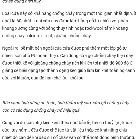
cư áp dụng hiện
nay
Loại cửa này có khả năng chống cháy trong một thời gian nhất định, ít
nhất là 60 phút. Loại cửa này được làm bằng gỗ tự nhiên với phần
khung xương cùng với bông thủy tinh hoặc rockwool, tấm khoáng
chống cháy calcium silicat, gioăng chống cháy.
Ngoài ra, bề mặt bên ngoài của cửa được phủ thêm một lớp gỗ tự
nhiên, sơn phủ PU hoàn thiện. Các dòng cửa gỗ chống cháy hiện nay
được thiết kế với gioăng chống cháy nên khi lên tới nhiệt độ 900 độ C,
giăng sẽ biến dạng tạo thành dạng keo giúp làm kín khít toàn bộ cánh
cửa với khuôn, qua đó hạn chế lửa, khói bụi.
Bên cạnh tính năng an toàn, tính thẩm mỹ cao, cửa gỗ chống cháy
còn có tác dụng chống cháy nổ hiệu quả
Cùng với đó, các phụ kiện kèm theo như bản lề, tay co thuỷ lực, khoá
cửa, tay nắm… đều được chế tạo từ vật liệu thép có khả năng chịu
nhiệt độ cao để khi gặp sự cố cháy vẫn có thể hoạt động bình thường.