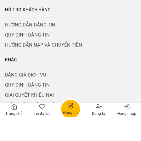
CÔNG TY TNHH CÔNG NGHỆ TECHCONS
Giấy phép đăng ký kinh doanh số 0110496694
Do Sở KH&ĐT Thành Phố Hà Nội Cấp Ngày 04.10.2023
info@nguonchinhchu.vn
0965533958
CT1 BẮC HÀ, NAM TỪ LIÊM, HÀ NỘI
Hỗ trợ thanh
Trợ giúp đăng
Giải đáp thông
toán
tin
tin
0965533958
0965533958
VỀ NGUỒN CHÍNH CHỦ
Đăng tin
Trang chủ
Tin đã lưu
Đăng ký
Đăng nhập
GIỚI THIỆU
TUYỂN DỤNG