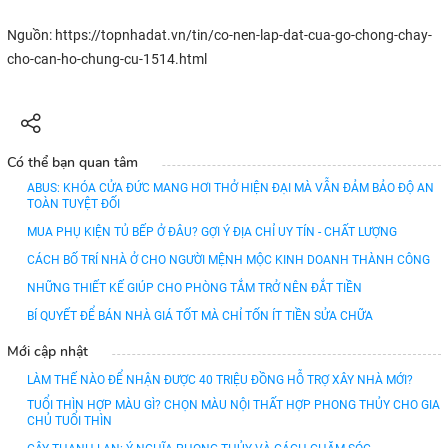
Nguồn: https://topnhadat.vn/tin/co-nen-lap-dat-cua-go-chong-chay-
cho-can-ho-chung-cu-1514.html
Có thể bạn quan tâm
ABUS: KHÓA CỬA ĐỨC MANG HƠI THỞ HIỆN ĐẠI MÀ VẪN ĐẢM BẢO ĐỘ AN
TOÀN TUYỆT ĐỐI
MUA PHỤ KIỆN TỦ BẾP Ở ĐÂU? GỢI Ý ĐỊA CHỈ UY TÍN - CHẤT LƯỢNG
CÁCH BỐ TRÍ NHÀ Ở CHO NGƯỜI MỆNH MỘC KINH DOANH THÀNH CÔNG
NHỮNG THIẾT KẾ GIÚP CHO PHÒNG TẮM TRỞ NÊN ĐẮT TIỀN
BÍ QUYẾT ĐỂ BÁN NHÀ GIÁ TỐT MÀ CHỈ TỐN ÍT TIỀN SỬA CHỮA
Mới cập nhật
LÀM THẾ NÀO ĐỂ NHẬN ĐƯỢC 40 TRIỆU ĐỒNG HỖ TRỢ XÂY NHÀ MỚI?
TUỔI THÌN HỢP MÀU GÌ? CHỌN MÀU NỘI THẤT HỢP PHONG THỦY CHO GIA
CHỦ TUỔI THÌN