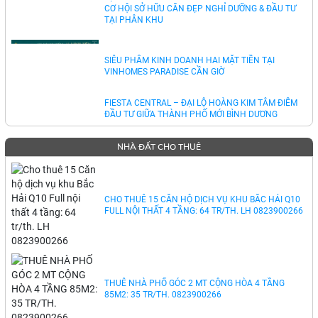
VỊNH TIÊN – VINHOMES GREEN PARADISE CẦN GIỜ
CƠ HỘI SỞ HỮU CĂN ĐẸP NGHỈ DƯỠNG & ĐẦU TƯ
TẠI PHÂN KHU
SIÊU PHẨM KINH DOANH HAI MẶT TIỀN TẠI
VINHOMES PARADISE CẦN GIỜ
FIESTA CENTRAL – ĐẠI LỘ HOÀNG KIM TÂM ĐIỂM
ĐẦU TƯ GIỮA THÀNH PHỐ MỚI BÌNH DƯƠNG
NHÀ ĐẤT CHO THUÊ