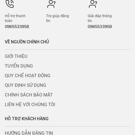
Hỗ trợ thanh
Trợ giúp đăng
Giải đáp thông
toán
tin
tin
0965533958
0965533958
VỀ NGUỒN CHÍNH CHỦ
GIỚI THIỆU
TUYỂN DỤNG
QUY CHẾ HOẠT ĐỘNG
QUY ĐỊNH SỬ DỤNG
CHÍNH SÁCH BẢO MẬT
LIÊN HỆ VỚI CHÚNG TÔI
HỖ TRỢ KHÁCH HÀNG
HƯỚNG DẪN ĐĂNG TIN