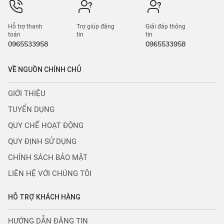
Hỗ trợ thanh
Trợ giúp đăng
Giải đáp thông
toán
tin
tin
0965533958
0965533958
VỀ NGUỒN CHÍNH CHỦ
GIỚI THIỆU
TUYỂN DỤNG
QUY CHẾ HOẠT ĐỘNG
QUY ĐỊNH SỬ DỤNG
CHÍNH SÁCH BẢO MẬT
LIÊN HỆ VỚI CHÚNG TÔI
HỖ TRỢ KHÁCH HÀNG
HƯỚNG DẪN ĐĂNG TIN