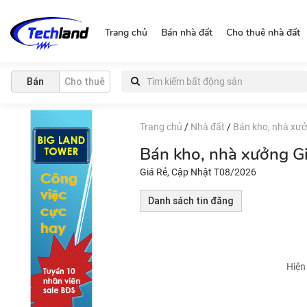
https://nguonchinhchu.vn
Trang chủ
Bán nhà đất
Cho thuê nhà đất
Bán
Cho thuê
Trang chủ
/
Nhà đất
/
Bán kho, nhà xư
Bán kho, nhà xưởng G
Giá Rẻ, Cập Nhật T08/2026
Danh sách tin đăng
Hiện