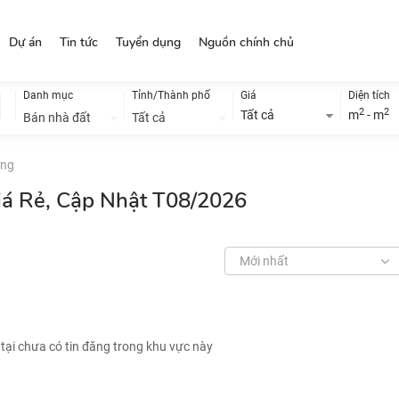
Dự án
Tin tức
Tuyển dụng
Nguồn chính chủ
Danh mục
Tỉnh/Thành phố
Giá
Diện tích
2
2
Tất cả
m
- m
Bán nhà đất
Tất cả
ởng
iá Rẻ, Cập Nhật T08/2026
Mới nhất
 tại chưa có tin đăng trong khu vực này