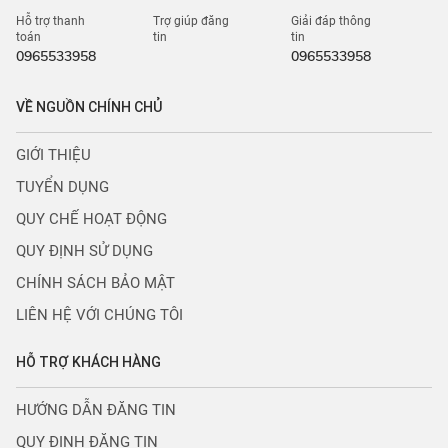
Hỗ trợ thanh
Trợ giúp đăng
Giải đáp thông
toán
tin
tin
0965533958
0965533958
VỀ NGUỒN CHÍNH CHỦ
GIỚI THIỆU
TUYỂN DỤNG
QUY CHẾ HOẠT ĐỘNG
QUY ĐỊNH SỬ DỤNG
CHÍNH SÁCH BẢO MẬT
LIÊN HỆ VỚI CHÚNG TÔI
HỖ TRỢ KHÁCH HÀNG
HƯỚNG DẪN ĐĂNG TIN
QUY ĐỊNH ĐĂNG TIN