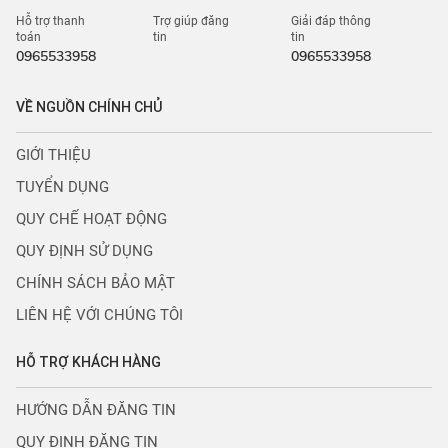
Hỗ trợ thanh
Trợ giúp đăng
Giải đáp thông
toán
tin
tin
0965533958
0965533958
VỀ NGUỒN CHÍNH CHỦ
GIỚI THIỆU
TUYỂN DỤNG
QUY CHẾ HOẠT ĐỘNG
QUY ĐỊNH SỬ DỤNG
CHÍNH SÁCH BẢO MẬT
LIÊN HỆ VỚI CHÚNG TÔI
HỖ TRỢ KHÁCH HÀNG
HƯỚNG DẪN ĐĂNG TIN
QUY ĐỊNH ĐĂNG TIN