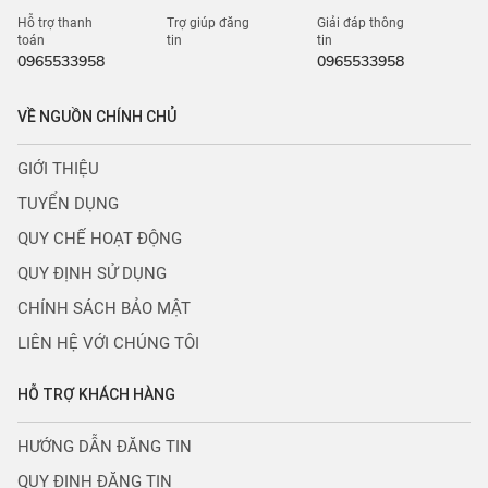
Hỗ trợ thanh
Trợ giúp đăng
Giải đáp thông
toán
tin
tin
0965533958
0965533958
VỀ NGUỒN CHÍNH CHỦ
GIỚI THIỆU
TUYỂN DỤNG
QUY CHẾ HOẠT ĐỘNG
QUY ĐỊNH SỬ DỤNG
CHÍNH SÁCH BẢO MẬT
LIÊN HỆ VỚI CHÚNG TÔI
HỖ TRỢ KHÁCH HÀNG
HƯỚNG DẪN ĐĂNG TIN
QUY ĐỊNH ĐĂNG TIN