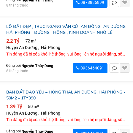
Nguyễn Văn Thăng
Đăng bởi
0878886899
8 tháng trước
LÔ ĐẤT ĐẸP , TRỤC NGANG VĂN CÚ -AN ĐỒNG -AN DƯƠNG,
HẢI PHÒNG - ĐƯỜNG THÔNG , KINH DOANH NHỎ LẺ -
2.2 Tỷ
72 m²
·
Huyện An Dương
,
Hải Phòng
Tin đăng đã bị xóa khỏi hệ thống, vui lòng liên hệ người đăng, số
điện thoại : 0936464091
Nguyễn Thùy Dung
Đăng bởi
0936464091
8 tháng trước
BÁN ĐẤT ĐÀO YÊU – HỒNG THÁI, AN DƯƠNG, HẢI PHÒNG -
50M2 - 1TỶ390
1.39 Tỷ
50 m²
·
Huyện An Dương
,
Hải Phòng
Tin đăng đã bị xóa khỏi hệ thống, vui lòng liên hệ người đăng, số
điện thoại : 0936464091
Nguyễn Thùy Dung
Đăng bởi