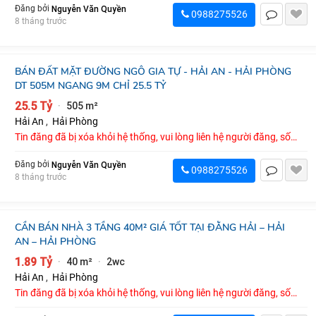
Nguyễn Văn Quyền
Đăng bởi
0988275526
8 tháng trước
BÁN ĐẤT MẶT ĐƯỜNG NGÔ GIA TỰ - HẢI AN - HẢI PHÒNG
DT 505M NGANG 9M CHỈ 25.5 TỶ
25.5 Tỷ
505 m²
·
Hải An
,
Hải Phòng
Tin đăng đã bị xóa khỏi hệ thống, vui lòng liên hệ người đăng, số
điện thoại : 0988275526
Nguyễn Văn Quyền
Đăng bởi
0988275526
8 tháng trước
CẦN BÁN NHÀ 3 TẦNG 40M² GIÁ TỐT TẠI ĐẰNG HẢI – HẢI
AN – HẢI PHÒNG
1.89 Tỷ
40 m²
2wc
·
·
Hải An
,
Hải Phòng
Tin đăng đã bị xóa khỏi hệ thống, vui lòng liên hệ người đăng, số
điện thoại : 0898699588