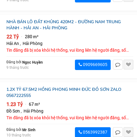
9 tháng trước
NHÀ BÁN LÔ ĐẤT KHỦNG 420M2 - ĐƯỜNG NAM TRUNG
HÀNH - HẢI AN - HẢI PHÒNG
22 Tỷ
280 m²
·
Hải An
,
Hải Phòng
Tin đăng đã bị xóa khỏi hệ thống, vui lòng liên hệ người đăng, số
điện thoại : 0909669605
Ngọc Huyền
Đăng bởi
0909669605
9 tháng trước
1.2X TỶ 67.5M2 HỒNG PHONG MINH ĐỨC ĐỒ SƠN ZALO
0567222555
1.23 Tỷ
67 m²
·
Đồ Sơn
,
Hải Phòng
Tin đăng đã bị xóa khỏi hệ thống, vui lòng liên hệ người đăng, số
điện thoại : 0563992387
Mr Sinh
Đăng bởi
0563992387
10 tháng trước