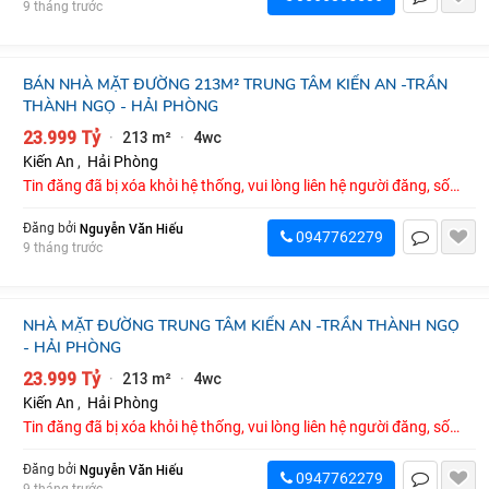
9 tháng trước
BÁN NHÀ MẶT ĐƯỜNG 213M² TRUNG TÂM KIẾN AN -TRẦN
THÀNH NGỌ - HẢI PHÒNG
23.999 Tỷ
213 m²
4wc
·
·
Kiến An
,
Hải Phòng
Tin đăng đã bị xóa khỏi hệ thống, vui lòng liên hệ người đăng, số
điện thoại : 0947762279
Nguyễn Văn Hiếu
Đăng bởi
0947762279
9 tháng trước
NHÀ MẶT ĐƯỜNG TRUNG TÂM KIẾN AN -TRẦN THÀNH NGỌ
- HẢI PHÒNG
23.999 Tỷ
213 m²
4wc
·
·
Kiến An
,
Hải Phòng
Tin đăng đã bị xóa khỏi hệ thống, vui lòng liên hệ người đăng, số
điện thoại : 0947762279
Nguyễn Văn Hiếu
Đăng bởi
0947762279