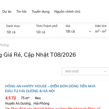
Dự án
Tin tức
Tuyển dụng
Nguồn chính chủ
Danh mục
Tỉnh/Thành phố
Giá
Diện tích
2
2
Tất cả
m
- m
Tất cả
Tất cả
 Phòng
g Giá Rẻ, Cập Nhật T08/2026
Mới nhất
HỒNG AN HAPPY HOUSE – ĐIỂM ĐÓN DÒNG TIỀN NHÀ
ĐẦU TƯ HẢI DƯƠNG & HÀ NỘI
4.5 Tỷ
75 m²
4wc
·
·
Huyện An Dương
,
Hải Phòng
Tin đăng đã bị xóa khỏi hệ thống, vui lòng liên hệ người đăng, số