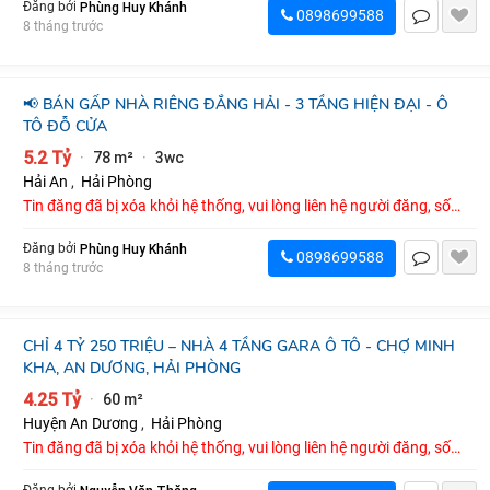
Phùng Huy Khánh
Đăng bởi
0898699588
8 tháng trước
📢 BÁN GẤP NHÀ RIÊNG ĐẲNG HẢI - 3 TẦNG HIỆN ĐẠI - Ô
TÔ ĐỖ CỬA
5.2 Tỷ
78 m²
3wc
·
·
Hải An
,
Hải Phòng
Tin đăng đã bị xóa khỏi hệ thống, vui lòng liên hệ người đăng, số
điện thoại : 0898699588
Phùng Huy Khánh
Đăng bởi
0898699588
8 tháng trước
CHỈ 4 TỶ 250 TRIỆU – NHÀ 4 TẦNG GARA Ô TÔ - CHỢ MINH
KHA, AN DƯƠNG, HẢI PHÒNG
4.25 Tỷ
60 m²
·
Huyện An Dương
,
Hải Phòng
Tin đăng đã bị xóa khỏi hệ thống, vui lòng liên hệ người đăng, số
điện thoại : 0878886899