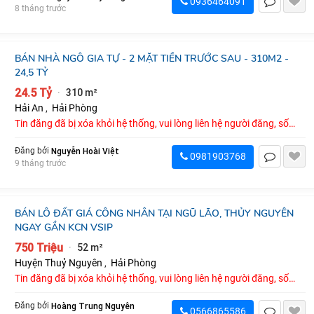
0936464091
8 tháng trước
BÁN NHÀ NGÔ GIA TỰ - 2 MẶT TIỀN TRƯỚC SAU - 310M2 -
24,5 TỶ
24.5 Tỷ
310 m²
·
Hải An
,
Hải Phòng
Tin đăng đã bị xóa khỏi hệ thống, vui lòng liên hệ người đăng, số
điện thoại : 0981903768
Nguyễn Hoài Việt
Đăng bởi
0981903768
9 tháng trước
BÁN LÔ ĐẤT GIÁ CÔNG NHÂN TẠI NGŨ LÃO, THỦY NGUYÊN
NGAY GẦN KCN VSIP
750 Triệu
52 m²
·
Huyện Thuỷ Nguyên
,
Hải Phòng
Tin đăng đã bị xóa khỏi hệ thống, vui lòng liên hệ người đăng, số
điện thoại : 0566865586
Hoàng Trung Nguyên
Đăng bởi
0566865586