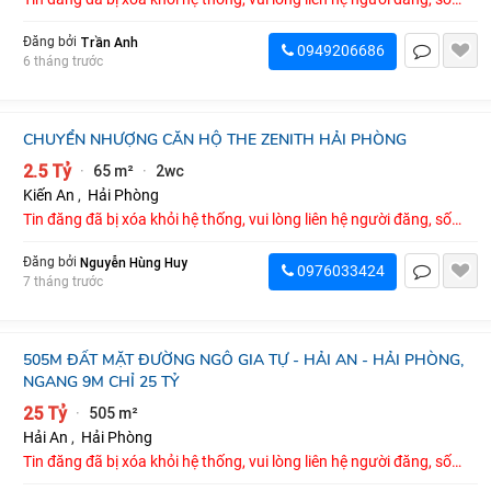
điện thoại : 0949206686
Trần Anh
Đăng bởi
0949206686
6 tháng trước
CHUYỂN NHƯỢNG CĂN HỘ THE ZENITH HẢI PHÒNG
2.5 Tỷ
65 m²
2wc
·
·
Kiến An
,
Hải Phòng
Tin đăng đã bị xóa khỏi hệ thống, vui lòng liên hệ người đăng, số
điện thoại : 0976033424
Nguyễn Hùng Huy
Đăng bởi
0976033424
7 tháng trước
505M ĐẤT MẶT ĐƯỜNG NGÔ GIA TỰ - HẢI AN - HẢI PHÒNG,
NGANG 9M CHỈ 25 TỶ
25 Tỷ
505 m²
·
Hải An
,
Hải Phòng
Tin đăng đã bị xóa khỏi hệ thống, vui lòng liên hệ người đăng, số
điện thoại : 0988275526