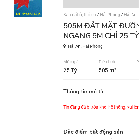
Bán đất ở, thổ cư
/
Hải Phòng
/
Hải An
505M ĐẤT MẶT ĐƯỜNG NGÔ GIA TỰ - HẢI AN - HẢI PHÒNG,
NGANG 9M CHỈ 25 TỶ
Hải An, Hải Phòng
Mức giá
Diện tích
P
25 Tỷ
505 m²
Thông tin mô tả
Tin đăng đã bị xóa khỏi hệ thống, vui l
Đặc điểm bất động sản