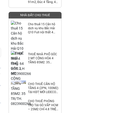
91m2, Đúc 4 Tầng, 4
Phòng Ngủ , Giá 8.5 Tỷ
thương lượng -
NHÀ ĐẤT CHO THUÊ
Cho thuê 15 Căn hộ
dịch vụ khu Bắc Hải
Q10 Full nội thất 4
tầng: 64 tr/th. LH
0823900266
THUÊ NHÀ PHỐ GÓC
2 MT CỘNG HÒA 4
TẦNG 85M2: 35
TR/TH. 0823900266
0
CHO THUÊ CĂN HỘ
TẦNG 4 (2PN, 100M2)
TẠI KĐT MỚI LIDECO
THỊ TRẤN TRẠM TRÔI.
6.8TR/TH.
CHO THUÊ PHÒNG
LH:0971928881
TRỌ TẠI GÒ VẤP HCM
– 25M2 CHỈ 4.8 TRIỆU