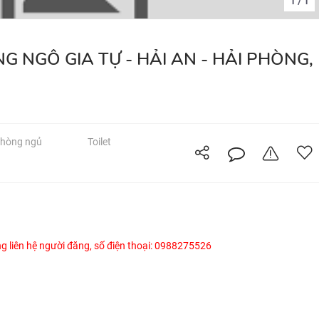
1
1
/
hòng ngủ
Toilet
òng liên hệ người đăng, số điện thoại: 0988275526