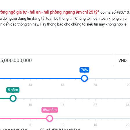
ng ngô gia tự - hải an - hải phòng, ngang 9m chỉ 25 tỷ"
, có mã số #80710,
 là do người đăng tin đăng tải toàn bộ thông tin. Chúng tôi hoàn toàn không chịu
an đến các thông tin này. Hãy thông báo cho chúng tôi nếu tin này không hợp lệ.
VNĐ
70%
33
55
78
10
5 năm
10
18
27
35
8%/năm
5
10
15
20