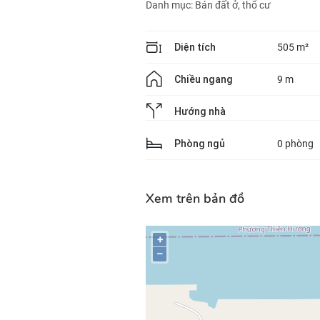
Danh mục:
Bán đất ở, thổ cư
Diện tích
505 m²
Chiều ngang
9 m
Hướng nhà
Phòng ngủ
0 phòng
Xem trên bản đồ
+
–