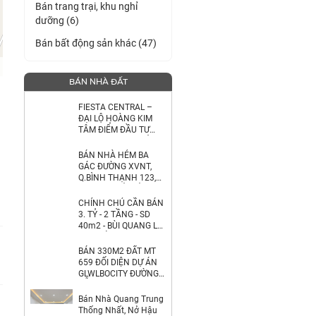
Bán trang trại, khu nghỉ
dưỡng (6)
Bán bất động sản khác (47)
BÁN NHÀ ĐẤT
FIESTA CENTRAL –
ĐẠI LỘ HOÀNG KIM
TÂM ĐIỂM ĐẦU TƯ
GIỮA THÀNH PHỐ MỚI
BÌNH DƯƠNG
BÁN NHÀ HẺM BA
GÁC ĐƯỜNG XVNT,
Q.BÌNH THẠNH 123,5
M2 SHR CHỈ 5TỶ38.
LH:0792022984.
CHÍNH CHỦ CẦN BÁN
3. TỶ - 2 TẦNG - SD
40m2 - BÙI QUANG LÀ
- GÒ VẤP - NHÀ MỚI
BÁN 330M2 ĐẤT MT
659 ĐỐI DIỆN DỰ ÁN
GLWLBOCITY ĐƯỜNG
ĐỖ XUÂN HỢP TP
THỦ ĐỨC.
Bán Nhà Quang Trung
LH:0903464999.
Thống Nhất, Nở Hậu