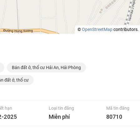
©
OpenStreetMap
contributors.
Bán đất ở, thổ cư Hải An, Hải Phòng
n đất ở, thổ cư
ết hạn
Loại tin đăng
Mã tin đăng
2-2025
Miễn phí
80710