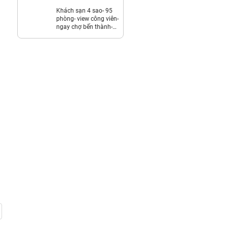
/ THÁNG.
LH:0359203979.
Khách sạn 4 sao- 95
phòng- view công viên-
ngay chợ bến thành-
2,7 tỷ/th