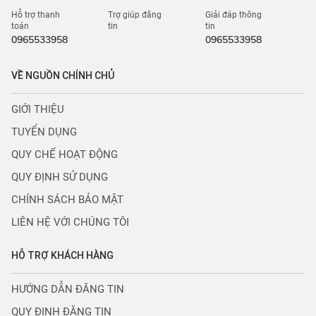
Hỗ trợ thanh
Trợ giúp đăng
Giải đáp thông
toán
tin
tin
0965533958
0965533958
VỀ NGUỒN CHÍNH CHỦ
GIỚI THIỆU
TUYỂN DỤNG
QUY CHẾ HOẠT ĐỘNG
QUY ĐỊNH SỬ DỤNG
CHÍNH SÁCH BẢO MẬT
LIÊN HỆ VỚI CHÚNG TÔI
HỖ TRỢ KHÁCH HÀNG
HƯỚNG DẪN ĐĂNG TIN
QUY ĐỊNH ĐĂNG TIN