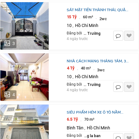
SÁT MẶT TIỀN THÀNH THÁI, QUẬN
10 - 60M2, 2 TẦNG - CHỈ 15 TỶ
15 Tỷ
60 m²
·
·
2wc
10
Hồ Chí Minh
,
Kim Nhật Trường
Đăng bởi
4 ngày trước
3
NHÀ CÁCH MẠNG THÁNG TÁM, 3
LẦU-HẺM XE HƠI- GIÁ CHỈ 4 TỶ
4 Tỷ
40 m²
·
·
3wc
NHỈNH
10
Hồ Chí Minh
,
Kim Nhật Trường
Đăng bởi
4 ngày trước
4
SIÊU PHẨM HẺM XE Ô TÔ NẰM
NGAY HƯƠNG LỘ 2, CÓ PHÒNG
6.5 Tỷ
70 m²
·
TRỆT, GIÁ NHỈNH 6,X TỶ.
Bình Tân
Hồ Chí Minh
,
LH:0922146536
dang la ban
Đăng bởi