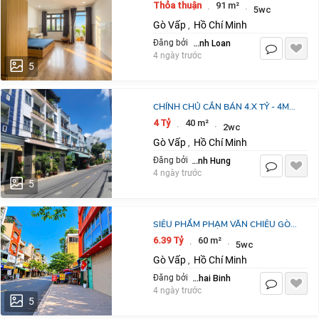
4 PHÒNG NGỦ LỚN, 5WC, QUANG
Thỏa thuận
91 m²
·
·
5wc
TRUNG THỐNG NHẤT, NỞ HẬU TÀI
Gò Vấp
Hồ Chí Minh
,
LỘC, 8.5
Võ Thanh Loan
Đăng bởi
4 ngày trước
5
CHÍNH CHỦ CẦN BÁN 4.X TỶ - 4M
X10M - SD 80M2 - THỐNG NHẤT -
4 Tỷ
40 m²
·
·
2wc
GÒ VẤP
Gò Vấp
Hồ Chí Minh
,
Tran Manh Hung
Đăng bởi
4 ngày trước
5
SIÊU PHẨM PHẠM VĂN CHIÊU GÒ
VẤP – HẺM XE HƠI 6M THÔNG BÀN
6.39 Tỷ
60 m²
·
·
5wc
CỜ – 3 TẦNG BTCT MỚI ĐẸP – GIÁ
Gò Vấp
Hồ Chí Minh
,
CHỈ 6.X TỶ
Ly Thai Binh
Đăng bởi
4 ngày trước
5