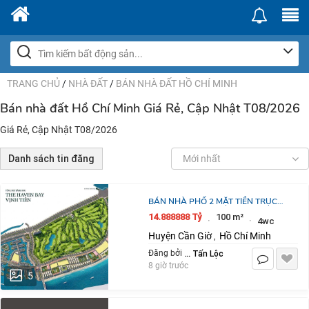
TRANG CHỦ
/
NHÀ ĐẤT
/
BÁN NHÀ ĐẤT HỒ CHÍ MINH
Bán nhà đất Hồ Chí Minh Giá Rẻ, Cập Nhật T08/2026
Giá Rẻ, Cập Nhật T08/2026
Danh sách tin đăng
Mới nhất
BÁN NHÀ PHỐ 2 MẶT TIỀN TRỤC
ĐƯỜNG 41M HỖ TRỢ VAY 18
14.888888 Tỷ
100 m²
·
·
4wc
THÁNG 0%
Huyện Cần Giờ
Hồ Chí Minh
,
Nguyễn Tấn Lộc
Đăng bởi
8 giờ trước
5