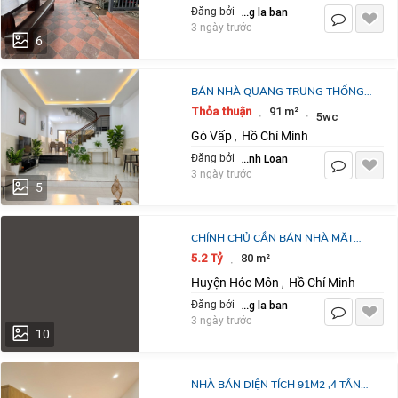
dang la ban
Đăng bởi
3 ngày trước
6
BÁN NHÀ QUANG TRUNG THỐNG
NHẤT, NỞ HẬU 91M2, ĐÚC 4 TẦNG,
Thỏa thuận
91 m²
·
·
5wc
4 PHÒNG NGỦ , GIÁ 8.5 TỶ THƯƠNG
Gò Vấp
Hồ Chí Minh
,
LƯỢNG -
Võ Thanh Loan
Đăng bởi
3 ngày trước
5
CHÍNH CHỦ CẦN BÁN NHÀ MẶT
TIỀN 80M² TÂN XUÂN, SHR , 5.2 TỶ.
5.2 Tỷ
80 m²
·
LH:0909635789
Huyện Hóc Môn
Hồ Chí Minh
,
dang la ban
Đăng bởi
3 ngày trước
10
NHÀ BÁN DIỆN TÍCH 91M2 ,4 TẦNG,