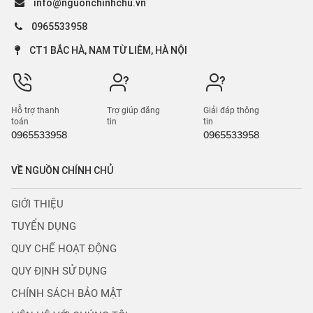
info@nguonchinhchu.vn
0965533958
CT1 BẮC HÀ, NAM TỪ LIÊM, HÀ NỘI
Hỗ trợ thanh
Trợ giúp đăng
Giải đáp thông
toán
tin
tin
0965533958
0965533958
VỀ NGUỒN CHÍNH CHỦ
GIỚI THIỆU
TUYỂN DỤNG
QUY CHẾ HOẠT ĐỘNG
QUY ĐỊNH SỬ DỤNG
CHÍNH SÁCH BẢO MẬT