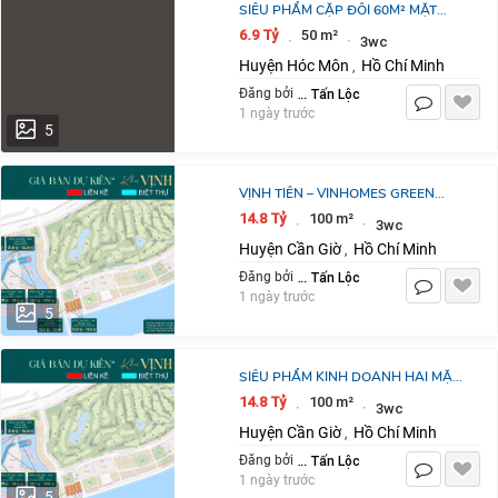
SIÊU PHẨM CẶP ĐÔI 60M² MẶT
TIỀN 6M – ĐỐI DIỆN LÀNG THỜI
6.9 Tỷ
50 m²
·
·
3wc
TRANG VINHOEMS HÓC MÔN
Huyện Hóc Môn
Hồ Chí Minh
,
Nguyễn Tấn Lộc
Đăng bởi
1 ngày trước
5
VỊNH TIÊN – VINHOMES GREEN
PARADISE CẦN GIỜ CƠ HỘI SỞ
14.8 Tỷ
100 m²
·
·
3wc
HỮU CĂN ĐẸP NGHỈ DƯỠNG & ĐẦU
Huyện Cần Giờ
Hồ Chí Minh
,
TƯ TẠI PHÂN KHU
Nguyễn Tấn Lộc
Đăng bởi
1 ngày trước
5
SIÊU PHẨM KINH DOANH HAI MẶT
TIỀN TẠI VINHOMES PARADISE CẦN
14.8 Tỷ
100 m²
·
·
3wc
GIỜ
Huyện Cần Giờ
Hồ Chí Minh
,
Nguyễn Tấn Lộc
Đăng bởi
1 ngày trước
5