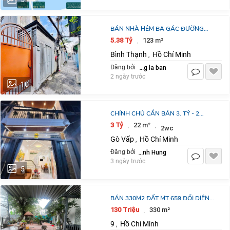
BÁN NHÀ HẺM BA GÁC ĐƯỜNG
XVNT, Q.BÌNH THẠNH 123,5 M2 SHR
5.38 Tỷ
123 m²
·
CHỈ 5TỶ38. LH:0792022984.
Bình Thạnh
Hồ Chí Minh
,
dang la ban
Đăng bởi
2 ngày trước
10
CHÍNH CHỦ CẦN BÁN 3. TỶ - 2
TẦNG - SD 40M2 - BÙI QUANG LÀ -
3 Tỷ
22 m²
·
·
2wc
GÒ VẤP - NHÀ MỚI
Gò Vấp
Hồ Chí Minh
,
Tran Manh Hung
Đăng bởi
3 ngày trước
5
BÁN 330M2 ĐẤT MT 659 ĐỐI DIỆN
DỰ ÁN GLWLBOCITY ĐƯỜNG ĐỖ
130 Triệu
330 m²
·
XUÂN HỢP TP THỦ ĐỨC.
9
Hồ Chí Minh
,
LH:0903464999.