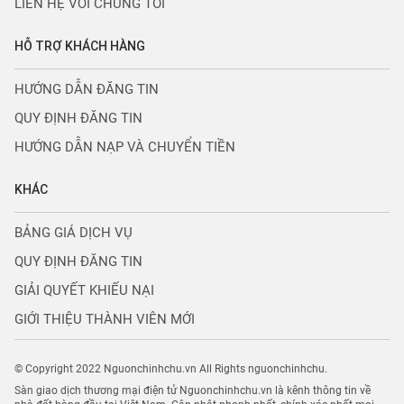
LIÊN HỆ VỚI CHÚNG TÔI
HỖ TRỢ KHÁCH HÀNG
HƯỚNG DẪN ĐĂNG TIN
QUY ĐỊNH ĐĂNG TIN
HƯỚNG DẪN NẠP VÀ CHUYỂN TIỀN
KHÁC
BẢNG GIÁ DỊCH VỤ
QUY ĐỊNH ĐĂNG TIN
GIẢI QUYẾT KHIẾU NẠI
GIỚI THIỆU THÀNH VIÊN MỚI
© Copyright 2022 Nguonchinhchu.vn All Rights nguonchinhchu.
Sàn giao dịch thương mại điện tử Nguonchinhchu.vn là kênh thông tin về