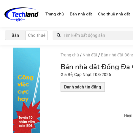
https://nguonchinhchu.vn
Trang chủ
Bán nhà đất
Cho thuê nhà đất
Bán
Cho thuê
Trang chủ
/
Nhà đất
/
Bán nhà đât Đốn
Bán nhà đât Đống Đa 
Giá Rẻ, Cập Nhật T08/2026
Danh sách tin đăng
Hiện