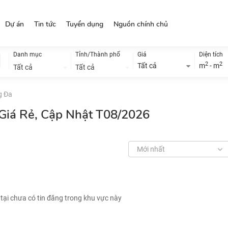
Dự án
Tin tức
Tuyển dụng
Nguồn chính chủ
Danh mục
Tỉnh/Thành phố
Giá
Diện tích
2
2
Tất cả
m
- m
Tất cả
Tất cả
g Đa
Giá Rẻ, Cập Nhật T08/2026
Mới nhất
 tại chưa có tin đăng trong khu vực này