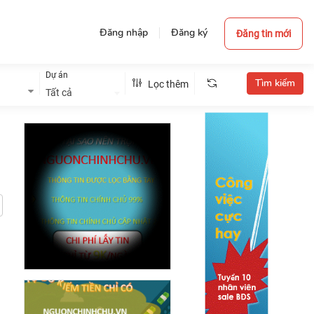
Đăng nhập
Đăng ký
Đăng tin mới
Dự án
Lọc thêm
Tất cả