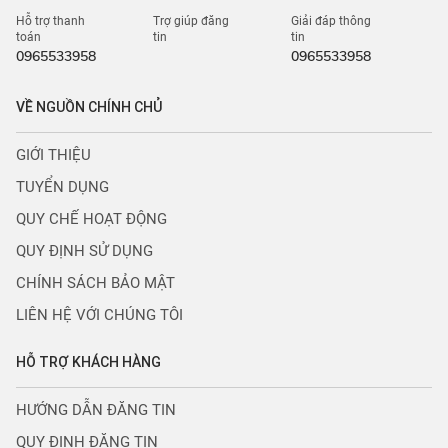
Hỗ trợ thanh
Trợ giúp đăng
Giải đáp thông
toán
tin
tin
0965533958
0965533958
VỀ NGUỒN CHÍNH CHỦ
GIỚI THIỆU
TUYỂN DỤNG
QUY CHẾ HOẠT ĐỘNG
QUY ĐỊNH SỬ DỤNG
CHÍNH SÁCH BẢO MẬT
LIÊN HỆ VỚI CHÚNG TÔI
HỖ TRỢ KHÁCH HÀNG
HƯỚNG DẪN ĐĂNG TIN
QUY ĐỊNH ĐĂNG TIN