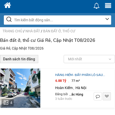
TRANG CHỦ
/
NHÀ ĐẤT
/
BÁN ĐẤT Ở, THỔ CƯ
Bán đất ở, thổ cư Giá Rẻ, Cập Nhật T08/2026
Giá Rẻ, Cập Nhật T08/2026
Danh sách tin đăng
Mới nhất
HÀNG HIẾM- ĐẤT PHÂN LÔ SAU
QUẬN UỶ HỒNG BÀNG 76M2- CHỈ
6.88 Tỷ
77 m²
·
6,X TỶ
Hoàn Kiếm
Hà Nội
,
Lê Đắc Hùng
Đăng bởi
3 tuần trước
4