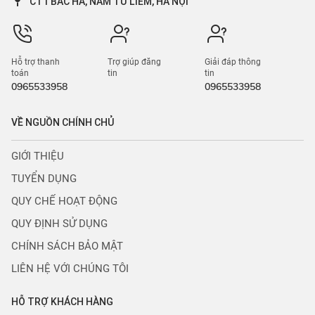
CT1 BẮC HÀ, NAM TỪ LIÊM, HÀ NỘI
Hỗ trợ thanh
Trợ giúp đăng
Giải đáp thông
toán
tin
tin
0965533958
0965533958
VỀ NGUỒN CHÍNH CHỦ
GIỚI THIỆU
TUYỂN DỤNG
QUY CHẾ HOẠT ĐỘNG
QUY ĐỊNH SỬ DỤNG
CHÍNH SÁCH BẢO MẬT
LIÊN HỆ VỚI CHÚNG TÔI
HỖ TRỢ KHÁCH HÀNG