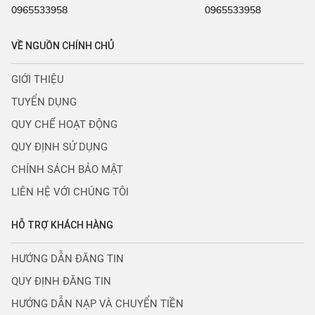
0965533958
0965533958
VỀ NGUỒN CHÍNH CHỦ
GIỚI THIỆU
TUYỂN DỤNG
QUY CHẾ HOẠT ĐỘNG
QUY ĐỊNH SỬ DỤNG
CHÍNH SÁCH BẢO MẬT
LIÊN HỆ VỚI CHÚNG TÔI
HỖ TRỢ KHÁCH HÀNG
HƯỚNG DẪN ĐĂNG TIN
QUY ĐỊNH ĐĂNG TIN
HƯỚNG DẪN NẠP VÀ CHUYỂN TIỀN