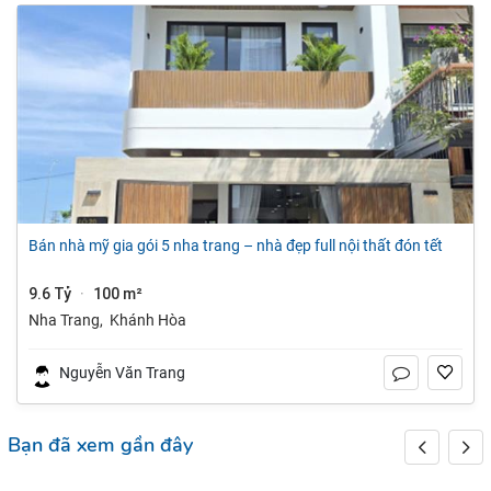
bán nhà mỹ gia gói 5 nha trang – nhà đẹp full nội thất đón tết
9.6 Tỷ
100 m²
·
Nha Trang
,
Khánh Hòa
Nguyễn Văn Trang
Bạn đã xem gần đây