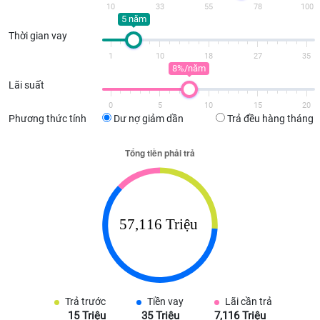
10
33
55
78
100
5 năm
Thời gian vay
1
10
18
27
35
8%/năm
Lãi suất
0
5
10
15
20
Phương thức tính
Dư nợ giảm dần
Trả đều hàng tháng
Trả trước
Tiền vay
Lãi cần trả
15 Triệu
35 Triệu
7,116 Triệu