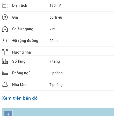
Diện tích
130 m²
Giá
50 Triệu
Chiều ngang
7 m
Độ rộng đường
20 m
Hướng nhà
Số tầng
7 tầng
Phòng ngủ
3 phòng
Nhà tắm
7 phòng
Xem trên bản đồ
+