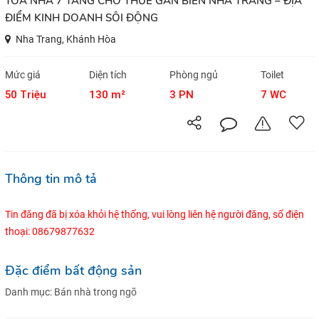
TOÀ NHÀ 7 TẦNG CHO THUÊ GẦN BIỂN NHA TRANG – ĐỊA
ĐIỂM KINH DOANH SÔI ĐỘNG
Nha Trang, Khánh Hòa
Mức giá
Diện tích
Phòng ngủ
Toilet
50 Triệu
130 m²
3 PN
7 WC
Thông tin mô tả
Tin đăng đã bị xóa khỏi hệ thống, vui lòng liên hệ người đăng, số điện
thoại: 08679877632
Đặc điểm bất động sản
Danh mục:
Bán nhà trong ngõ