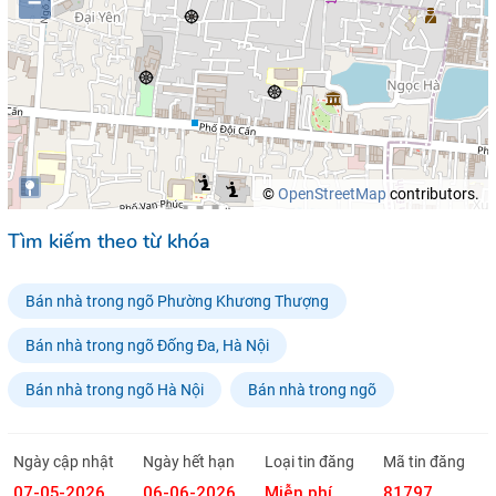
–
©
OpenStreetMap
contributors.
Tìm kiếm theo từ khóa
Bán nhà trong ngõ Phường Khương Thượng
Bán nhà trong ngõ Đống Đa, Hà Nội
Bán nhà trong ngõ Hà Nội
Bán nhà trong ngõ
Ngày cập nhật
Ngày hết hạn
Loại tin đăng
Mã tin đăng
07-05-2026
06-06-2026
Miễn phí
81797