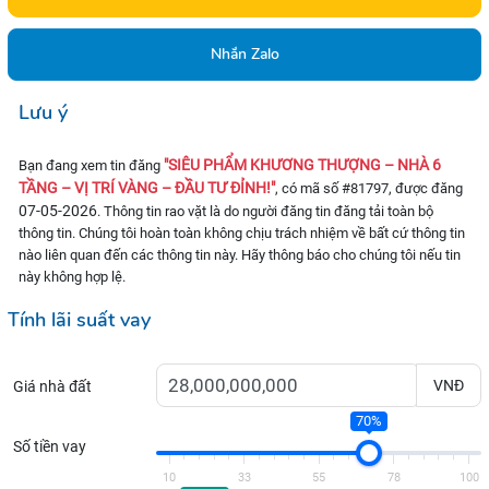
Nhắn Zalo
Lưu ý
"SIÊU PHẨM KHƯƠNG THƯỢNG – NHÀ 6
Bạn đang xem tin đăng
TẦNG – VỊ TRÍ VÀNG – ĐẦU TƯ ĐỈNH!"
, có mã số #81797, được đăng
07-05-2026
. Thông tin rao vặt là do người đăng tin đăng tải toàn bộ
thông tin. Chúng tôi hoàn toàn không chịu trách nhiệm về bất cứ thông tin
nào liên quan đến các thông tin này. Hãy thông báo cho chúng tôi nếu tin
này không hợp lệ.
Tính lãi suất vay
VNĐ
Giá nhà đất
70%
Số tiền vay
10
33
55
78
100