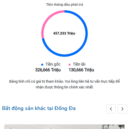
Tiền gốc
Tiền lãi
326,666 Triệu
130,666 Triệu
Bảng tính chỉ có giá trị tham khảo. Vui lòng liên hệ tư vấn trực tiếp để
nhận được thông tin chính xác nhất.
Bất động sản khác tại Đống Đa