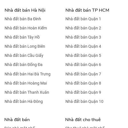
Nhà đất bán Hà Nội
Nhà đất bán TP HCM
Nhà đất bán Ba Đình
Nhà đất bán Quận 1
Nhà đất bán Hoàn Kiếm
Nhà đất bán Quận 2
Nhà đất bán Tây Hồ
Nhà đất bán Quận 3
Nhà đất bán Long Biên
Nhà đất bán Quận 4
Nhà đất bán Cầu Giấy
Nhà đất bán Quận 5
Nhà đất bán Đống Đa
Nhà đất bán Quận 6
Nhà đất bán Hai Bà Trưng
Nhà đất bán Quận 7
Nhà đất bán Hoàng Mai
Nhà đất bán Quận 8
Nhà đất bán Thanh Xuân
Nhà đất bán Quận 9
Nhà đất bán Hà Đông
Nhà đất bán Quận 10
Nhà đất bán
Nhà đất cho thuê