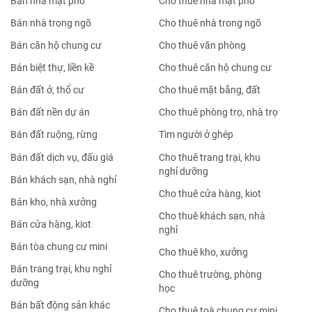
Bán nhà mặt phố
Cho thuê nhà mặt phố
Bán nhà trong ngõ
Cho thuê nhà trong ngõ
Bán căn hộ chung cư
Cho thuê văn phòng
Bán biệt thự, liền kề
Cho thuê căn hộ chung cư
Bán đất ở, thổ cư
Cho thuê mặt bằng, đất
Bán đất nền dự án
Cho thuê phòng trọ, nhà trọ
Bán đất ruộng, rừng
Tìm người ở ghép
Bán đất dịch vụ, đấu giá
Cho thuê trang trại, khu
nghỉ dưỡng
Bán khách sạn, nhà nghỉ
Cho thuê cửa hàng, kiot
Bán kho, nhà xưởng
Cho thuê khách sạn, nhà
Bán cửa hàng, kiot
nghỉ
Bán tòa chung cư mini
Cho thuê kho, xưởng
Bán trang trại, khu nghỉ
Cho thuê trường, phòng
dưỡng
học
Bán bất động sản khác
Cho thuê toà chung cư mini