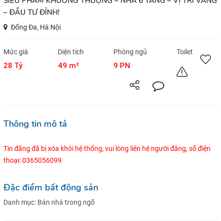
SIÊU PHẨM KHƯƠNG THƯỢNG – NHÀ 6 TẦNG – VỊ TRÍ VÀNG
– ĐẦU TƯ ĐỈNH!
Đống Đa, Hà Nội
Mức giá
Diện tích
Phòng ngủ
Toilet
28 Tỷ
49 m²
9 PN
Thông tin mô tả
Tin đăng đã bị xóa khỏi hệ thống, vui lòng liên hệ người đăng, số điện
thoại: 0365056099
Đặc điểm bất động sản
Danh mục:
Bán nhà trong ngõ