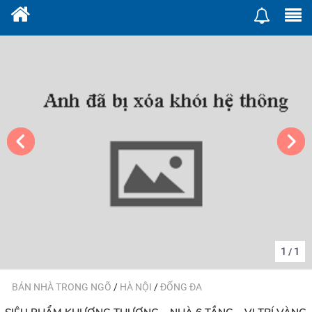
1
1
/
BÁN NHÀ TRONG NGÕ
/
HÀ NỘI
/
ĐỐNG ĐA