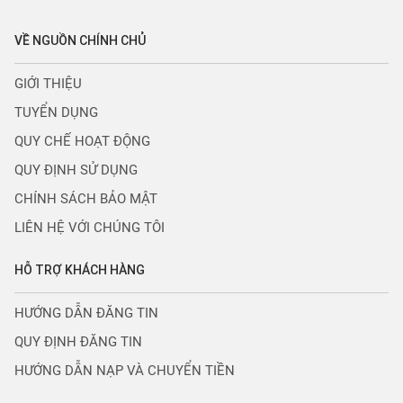
VỀ NGUỒN CHÍNH CHỦ
GIỚI THIỆU
TUYỂN DỤNG
QUY CHẾ HOẠT ĐỘNG
QUY ĐỊNH SỬ DỤNG
CHÍNH SÁCH BẢO MẬT
LIÊN HỆ VỚI CHÚNG TÔI
HỖ TRỢ KHÁCH HÀNG
HƯỚNG DẪN ĐĂNG TIN
QUY ĐỊNH ĐĂNG TIN
HƯỚNG DẪN NẠP VÀ CHUYỂN TIỀN