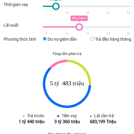
Thời gian vay
1
10
18
27
35
8%/năm
Lãi suất
0
5
10
15
20
Phương thức tính
Dư nợ giảm dần
Trả đều hàng tháng
Trả trước
Tiền vay
Lãi cần trả
1 tỷ 440 triệu
3 tỷ 360 triệu
683,199 Triệu