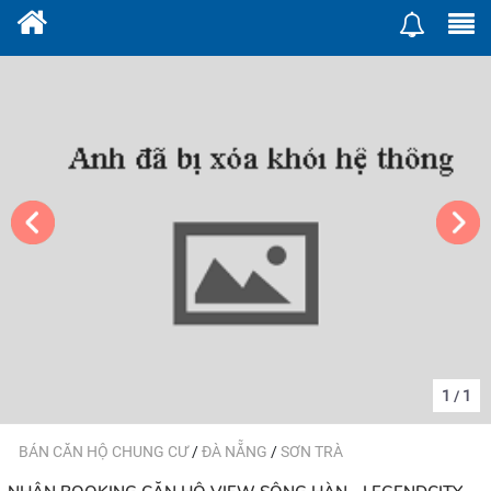
1
1
/
BÁN CĂN HỘ CHUNG CƯ
/
ĐÀ NẴNG
/
SƠN TRÀ