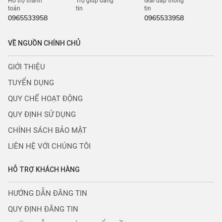
Hỗ trợ thanh
Trợ giúp đăng
Giải đáp thông
toán
tin
tin
0965533958
0965533958
VỀ NGUỒN CHÍNH CHỦ
GIỚI THIỆU
TUYỂN DỤNG
QUY CHẾ HOẠT ĐỘNG
QUY ĐỊNH SỬ DỤNG
CHÍNH SÁCH BẢO MẬT
LIÊN HỆ VỚI CHÚNG TÔI
HỖ TRỢ KHÁCH HÀNG
HƯỚNG DẪN ĐĂNG TIN
QUY ĐỊNH ĐĂNG TIN