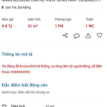
NHẬN BOOKING CĂN HỘ VIEW SÔNG HÀN - LEGENDCITY
Sơn Trà, Đà Nẵng
Mức giá
Diện tích
Phòng ngủ
Toilet
4.8 Tỷ
51 m²
1 PN
1 WC
Thông tin mô tả
Tin đăng đã bị xóa khỏi hệ thống, vui lòng liên hệ người đăng, số điện
thoại: 0988066090
Đặc điểm bất động sản
Danh mục:
Bán căn hộ chung cư
Diện tích
51 m²