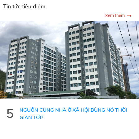
Tin tức tiêu điểm
Xem thêm
5
NGUỒN CUNG NHÀ Ở XÃ HỘI BÙNG NỔ THỜI
GIAN TỚI?