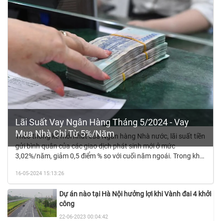
Lãi Suất Vay Ngân Hàng Tháng 5/2024 - Vay
Mua Nhà Chỉ Từ 5%/Năm
Theo thống kê mới nhất của Ngân hàng Nhà nước, lãi suất tiền
gửi bình quân của các giao dịch phát sinh mới ở mức
3,02%/năm, giảm 0,5 điểm % so với cuối năm ngoái. Trong khi
lãi suất cho vay bình quân của các giao dịch phát sinh mới ở
16-05-2024 15:13:26
mức 6,5%/năm, giảm 0,
Dự án nào tại Hà Nội hưởng lợi khi Vành đai 4 khởi
công
22-06-2023 00:04:42