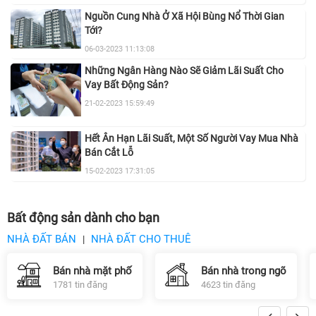
Nguồn Cung Nhà Ở Xã Hội Bùng Nổ Thời Gian
Tới?
06-03-2023 11:13:08
Những Ngân Hàng Nào Sẽ Giảm Lãi Suất Cho
Vay Bất Động Sản?
21-02-2023 15:59:49
Hết Ân Hạn Lãi Suất, Một Số Người Vay Mua Nhà
Bán Cắt Lỗ
15-02-2023 17:31:05
Bất động sản dành cho bạn
NHÀ ĐẤT BÁN
NHÀ ĐẤT CHO THUÊ
|
Bán nhà mặt phố
Bán nhà trong ngõ
1781 tin đăng
4623 tin đăng