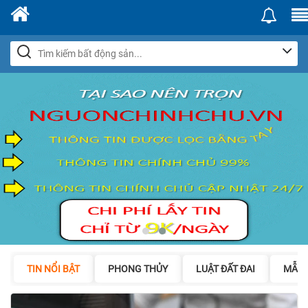
TIN NỔI BẬT
PHONG THỦY
LUẬT ĐẤT ĐAI
MẪU 