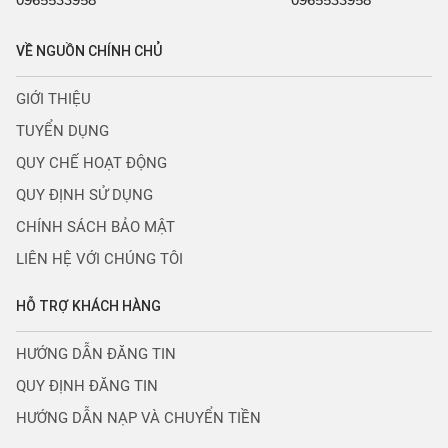
0965533958
0965533958
VỀ NGUỒN CHÍNH CHỦ
GIỚI THIỆU
TUYỂN DỤNG
QUY CHẾ HOẠT ĐỘNG
QUY ĐỊNH SỬ DỤNG
CHÍNH SÁCH BẢO MẬT
LIÊN HỆ VỚI CHÚNG TÔI
HỖ TRỢ KHÁCH HÀNG
HƯỚNG DẪN ĐĂNG TIN
QUY ĐỊNH ĐĂNG TIN
HƯỚNG DẪN NẠP VÀ CHUYỂN TIỀN