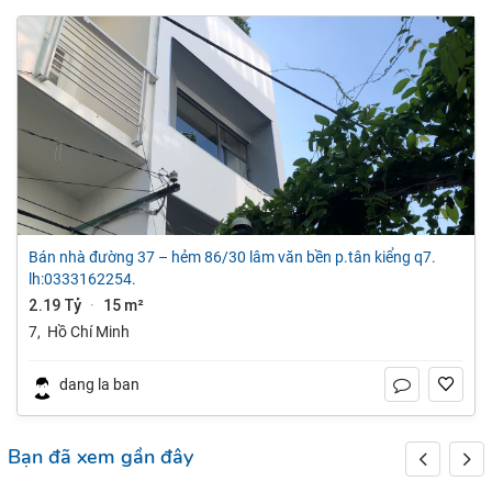
bán nhà đường 37 – hẻm 86/30 lâm văn bền p.tân kiểng q7.
lh:0333162254.
2.19 Tỷ
15 m²
·
7
,
Hồ Chí Minh
dang la ban
Bạn đã xem gần đây