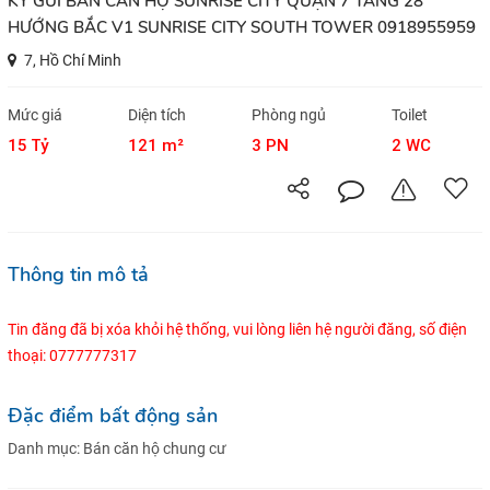
KÝ GỬI BÁN CĂN HỘ SUNRISE CITY QUẬN 7 TẦNG 28
HƯỚNG BẮC V1 SUNRISE CITY SOUTH TOWER 0918955959
7, Hồ Chí Minh
Mức giá
Diện tích
Phòng ngủ
Toilet
15 Tỷ
121 m²
3 PN
2 WC
Thông tin mô tả
Tin đăng đã bị xóa khỏi hệ thống, vui lòng liên hệ người đăng, số điện
thoại: 0777777317
Đặc điểm bất động sản
Danh mục:
Bán căn hộ chung cư