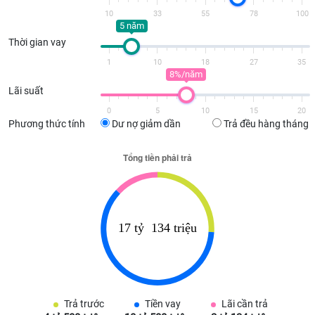
10
33
55
78
100
5 năm
Thời gian vay
1
10
18
27
35
8%/năm
Lãi suất
0
5
10
15
20
Phương thức tính
Dư nợ giảm dần
Trả đều hàng tháng
Trả trước
Tiền vay
Lãi cần trả