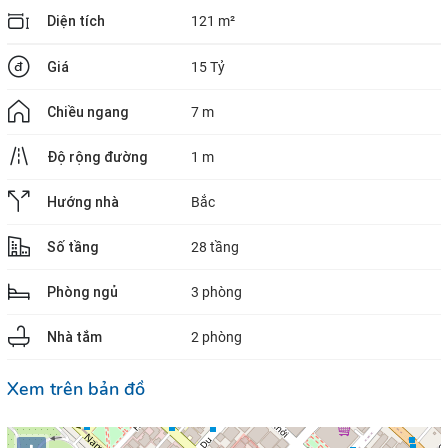
Diện tích
121 m²
Giá
15 Tỷ
Chiều ngang
7 m
Độ rộng đường
1 m
Hướng nhà
Bắc
Số tầng
28 tầng
Phòng ngủ
3 phòng
Nhà tắm
2 phòng
Xem trên bản đồ