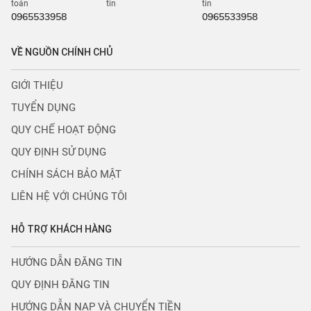
toán
tin
tin
0965533958
0965533958
VỀ NGUỒN CHÍNH CHỦ
GIỚI THIỆU
TUYỂN DỤNG
QUY CHẾ HOẠT ĐỘNG
QUY ĐỊNH SỬ DỤNG
CHÍNH SÁCH BẢO MẬT
LIÊN HỆ VỚI CHÚNG TÔI
HỖ TRỢ KHÁCH HÀNG
HƯỚNG DẪN ĐĂNG TIN
QUY ĐỊNH ĐĂNG TIN
HƯỚNG DẪN NẠP VÀ CHUYỂN TIỀN