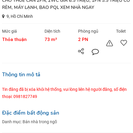
CHO THUÊ CĂN 2PN, 2WC GIÁ 6.5 TRIỆU, 1PN 5.5 TRIỆU CÓ
RÈM, MÁY LẠNH, BAO PQL XEM NHÀ NGAY
9, Hồ Chí Minh
Mức giá
Diện tích
Phòng ngủ
Toilet
Thỏa thuận
73 m²
2 PN
Thông tin mô tả
Tin đăng đã bị xóa khỏi hệ thống, vui lòng liên hệ người đăng, số điện
thoại: 0981827749
Đặc điểm bất động sản
Danh mục:
Bán nhà trong ngõ