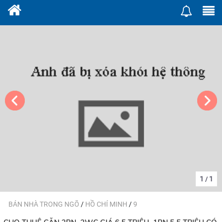
1
1
/
BÁN NHÀ TRONG NGÕ
/
HỒ CHÍ MINH
/
9