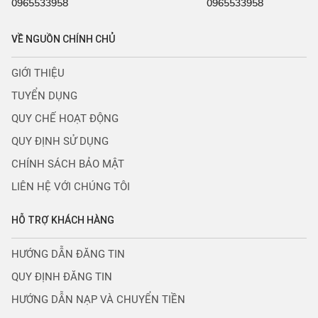
0965533958
0965533958
VỀ NGUỒN CHÍNH CHỦ
GIỚI THIỆU
TUYỂN DỤNG
QUY CHẾ HOẠT ĐỘNG
QUY ĐỊNH SỬ DỤNG
CHÍNH SÁCH BẢO MẬT
LIÊN HỆ VỚI CHÚNG TÔI
HỖ TRỢ KHÁCH HÀNG
HƯỚNG DẪN ĐĂNG TIN
QUY ĐỊNH ĐĂNG TIN
HƯỚNG DẪN NẠP VÀ CHUYỂN TIỀN