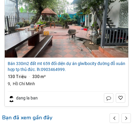
bán 330m2 đất mt 659 đối diện dự án glwlbocity đường đỗ xuân
hợp tp thủ đức. lh:0903464999.
130 Triệu
330 m²
·
9
,
Hồ Chí Minh
dang la ban
Bạn đã xem gần đây