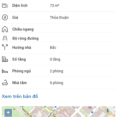
Diện tích
73 m²
Giá
Thỏa thuận
Chiều ngang
Độ rộng đường
Hướng nhà
Bắc
Số tầng
0 tầng
Phòng ngủ
2 phòng
Nhà tắm
0 phòng
Xem trên bản đồ
+