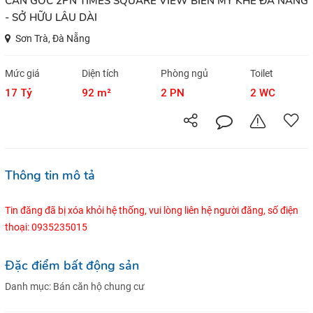
CĂN GÓC 2PN TIMES SQUARE VIEW BIỂN MỸ KHÊ ĐÀ NẴNG
- SỞ HỮU LÂU DÀI
Sơn Trà, Đà Nẵng
Mức giá
Diện tích
Phòng ngủ
Toilet
17 Tỷ
92 m²
2 PN
2 WC
Thông tin mô tả
Tin đăng đã bị xóa khỏi hệ thống, vui lòng liên hệ người đăng, số điện
thoại: 0935235015
Đặc điểm bất động sản
Danh mục:
Bán căn hộ chung cư