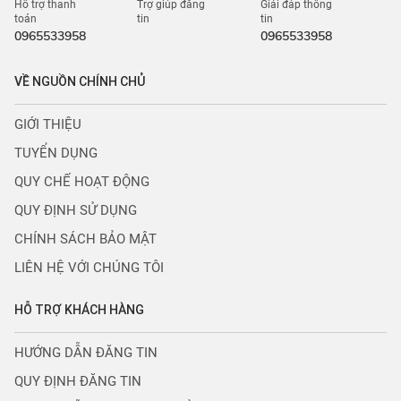
Hỗ trợ thanh
Trợ giúp đăng
Giải đáp thông
toán
tin
tin
0965533958
0965533958
VỀ NGUỒN CHÍNH CHỦ
GIỚI THIỆU
TUYỂN DỤNG
QUY CHẾ HOẠT ĐỘNG
QUY ĐỊNH SỬ DỤNG
CHÍNH SÁCH BẢO MẬT
LIÊN HỆ VỚI CHÚNG TÔI
HỖ TRỢ KHÁCH HÀNG
HƯỚNG DẪN ĐĂNG TIN
QUY ĐỊNH ĐĂNG TIN