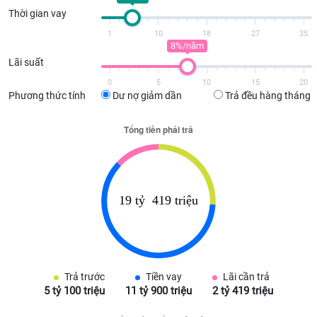
Thời gian vay
1
10
18
27
35
8%/năm
Lãi suất
0
5
10
15
20
Phương thức tính
Dư nợ giảm dần
Trả đều hàng tháng
Trả trước
Tiền vay
Lãi cần trả
5 tỷ 100 triệu
11 tỷ 900 triệu
2 tỷ 419 triệu