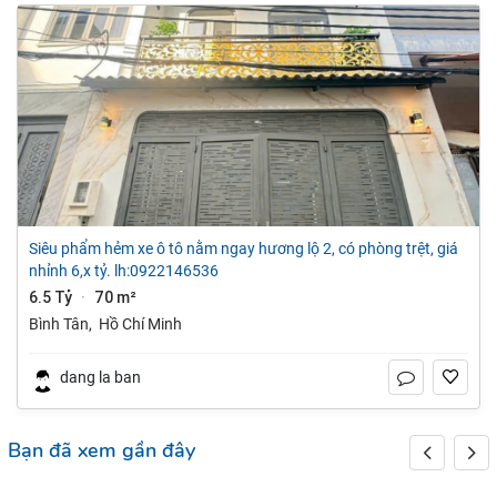
siêu phẩm hẻm xe ô tô nằm ngay hương lộ 2, có phòng trệt, giá
nhỉnh 6,x tỷ. lh:0922146536
6.5 Tỷ
70 m²
·
Bình Tân
,
Hồ Chí Minh
dang la ban
Bạn đã xem gần đây