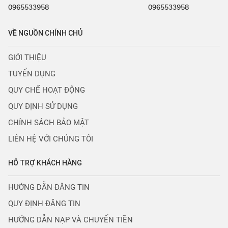
0965533958
0965533958
VỀ NGUỒN CHÍNH CHỦ
GIỚI THIỆU
TUYỂN DỤNG
QUY CHẾ HOẠT ĐỘNG
QUY ĐỊNH SỬ DỤNG
CHÍNH SÁCH BẢO MẬT
LIÊN HỆ VỚI CHÚNG TÔI
HỖ TRỢ KHÁCH HÀNG
HƯỚNG DẪN ĐĂNG TIN
QUY ĐỊNH ĐĂNG TIN
HƯỚNG DẪN NẠP VÀ CHUYỂN TIỀN