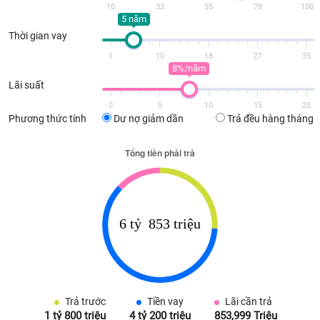
10
33
55
78
100
5 năm
Thời gian vay
1
10
18
27
35
8%/năm
Lãi suất
0
5
10
15
20
Phương thức tính
Dư nợ giảm dần
Trả đều hàng tháng
Trả trước
Tiền vay
Lãi cần trả
1 tỷ 800 triệu
4 tỷ 200 triệu
853,999 Triệu