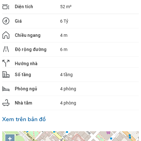
Diện tích
52 m²
Giá
6 Tỷ
Chiều ngang
4 m
Độ rộng đường
6 m
Hướng nhà
Số tầng
4 tầng
Phòng ngủ
4 phòng
Nhà tắm
4 phòng
Xem trên bản đồ
+