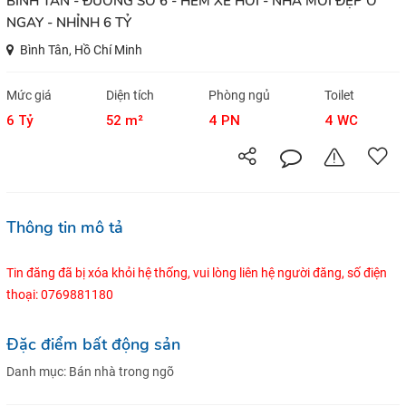
BÌNH TÂN - ĐƯỜNG SỐ 6 - HẼM XE HƠI - NHÀ MỚI ĐẸP Ở
NGAY - NHỈNH 6 TỶ
Bình Tân, Hồ Chí Minh
Mức giá
Diện tích
Phòng ngủ
Toilet
6 Tỷ
52 m²
4 PN
4 WC
Thông tin mô tả
Tin đăng đã bị xóa khỏi hệ thống, vui lòng liên hệ người đăng, số điện
thoại: 0769881180
Đặc điểm bất động sản
Danh mục:
Bán nhà trong ngõ