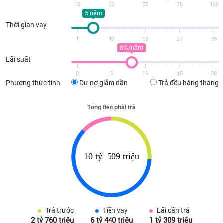
10
33
55
78
100
5 năm
Thời gian vay
1
10
18
27
35
8%/năm
Lãi suất
0
5
10
15
20
Phương thức tính
Dư nợ giảm dần
Trả đều hàng tháng
Trả trước
Tiền vay
Lãi cần trả
2 tỷ 760 triệu
6 tỷ 440 triệu
1 tỷ 309 triệu