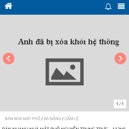
1
1
/
BÁN NHÀ MẶT PHỐ
/
ĐÀ NẴNG
/
CẨM LỆ