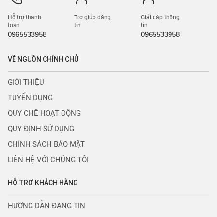
Hỗ trợ thanh
Trợ giúp đăng
Giải đáp thông
toán
tin
tin
0965533958
0965533958
VỀ NGUỒN CHÍNH CHỦ
GIỚI THIỆU
TUYỂN DỤNG
QUY CHẾ HOẠT ĐỘNG
QUY ĐỊNH SỬ DỤNG
CHÍNH SÁCH BẢO MẬT
LIÊN HỆ VỚI CHÚNG TÔI
HỖ TRỢ KHÁCH HÀNG
HƯỚNG DẪN ĐĂNG TIN