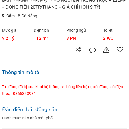
BÁN NHANH NHÀ MẶT PHỐ NGUYỄN TRUNG TRỰC – 112M²
– DÒNG TIỀN 20TR/THÁNG – GIÁ CHỈ HƠN 9 TỶ!
Cẩm Lệ, Đà Nẵng
Mức giá
Diện tích
Phòng ngủ
Toilet
9.2 Tỷ
112 m²
3 PN
2 WC
Thông tin mô tả
Tin đăng đã bị xóa khỏi hệ thống, vui lòng liên hệ người đăng, số điện
thoại: 0365340981
Đặc điểm bất động sản
Danh mục:
Bán nhà mặt phố