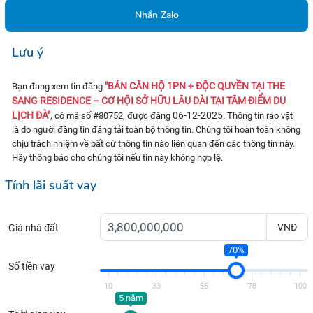
Nhắn Zalo
Lưu ý
"BÁN CĂN HỘ 1PN + ĐỘC QUYỀN TẠI THE
Bạn đang xem tin đăng
SANG RESIDENCE – CƠ HỘI SỞ HỮU LÂU DÀI TẠI TÂM ĐIỂM DU
LỊCH ĐÀ"
06-12-2025
, có mã số #80752, được đăng
. Thông tin rao vặt
là do người đăng tin đăng tải toàn bộ thông tin. Chúng tôi hoàn toàn không
chịu trách nhiệm về bất cứ thông tin nào liên quan đến các thông tin này.
Hãy thông báo cho chúng tôi nếu tin này không hợp lệ.
Tính lãi suất vay
VNĐ
Giá nhà đất
70%
Số tiền vay
10
33
55
78
100
5 năm