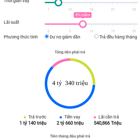
Thời gian vay
1
10
18
27
35
8%/năm
Lãi suất
0
5
10
15
20
Phương thức tính
Dư nợ giảm dần
Trả đều hàng tháng
Trả trước
Tiền vay
Lãi cần trả
1 tỷ 140 triệu
2 tỷ 660 triệu
540,866 Triệu