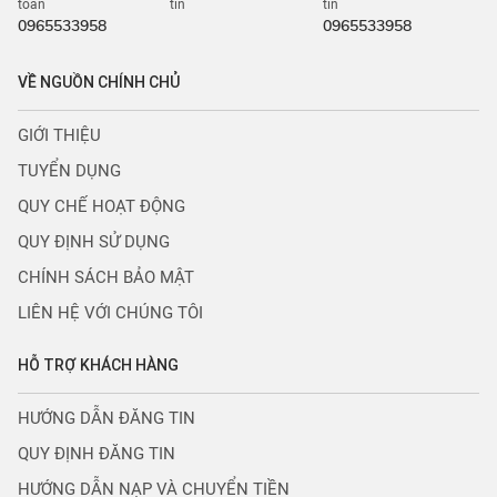
toán
tin
tin
0965533958
0965533958
VỀ NGUỒN CHÍNH CHỦ
GIỚI THIỆU
TUYỂN DỤNG
QUY CHẾ HOẠT ĐỘNG
QUY ĐỊNH SỬ DỤNG
CHÍNH SÁCH BẢO MẬT
LIÊN HỆ VỚI CHÚNG TÔI
HỖ TRỢ KHÁCH HÀNG
HƯỚNG DẪN ĐĂNG TIN
QUY ĐỊNH ĐĂNG TIN
HƯỚNG DẪN NẠP VÀ CHUYỂN TIỀN