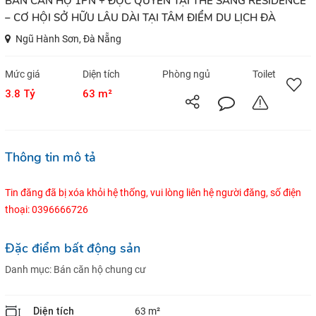
BÁN CĂN HỘ 1PN + ĐỘC QUYỀN TẠI THE SANG RESIDENCE
– CƠ HỘI SỞ HỮU LÂU DÀI TẠI TÂM ĐIỂM DU LỊCH ĐÀ
Ngũ Hành Sơn, Đà Nẵng
Mức giá
Diện tích
Phòng ngủ
Toilet
3.8 Tỷ
63 m²
Thông tin mô tả
Tin đăng đã bị xóa khỏi hệ thống, vui lòng liên hệ người đăng, số điện
thoại: 0396666726
Đặc điểm bất động sản
Danh mục:
Bán căn hộ chung cư
Diện tích
63 m²