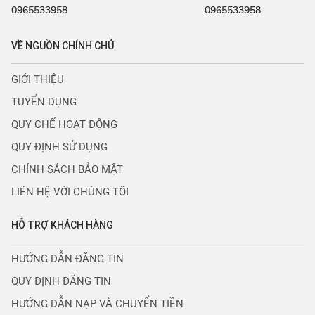
0965533958
0965533958
VỀ NGUỒN CHÍNH CHỦ
GIỚI THIỆU
TUYỂN DỤNG
QUY CHẾ HOẠT ĐỘNG
QUY ĐỊNH SỬ DỤNG
CHÍNH SÁCH BẢO MẬT
LIÊN HỆ VỚI CHÚNG TÔI
HỖ TRỢ KHÁCH HÀNG
HƯỚNG DẪN ĐĂNG TIN
QUY ĐỊNH ĐĂNG TIN
HƯỚNG DẪN NẠP VÀ CHUYỂN TIỀN