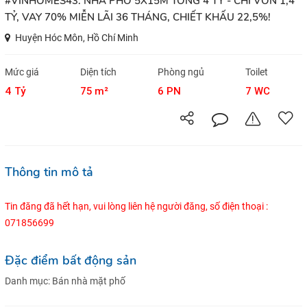
#VINHOMES43: NHÀ PHỐ 5X15M TỔNG 4 TỶ - CHỈ VỐN 1,4
TỶ, VAY 70% MIỄN LÃI 36 THÁNG, CHIẾT KHẤU 22,5%!
Huyện Hóc Môn, Hồ Chí Minh
Mức giá
Diện tích
Phòng ngủ
Toilet
4 Tỷ
75 m²
6 PN
7 WC
Thông tin mô tả
Tin đăng đã hết hạn, vui lòng liên hệ người đăng, số điện thoại :
071856699
Đặc điểm bất động sản
Danh mục:
Bán nhà mặt phố