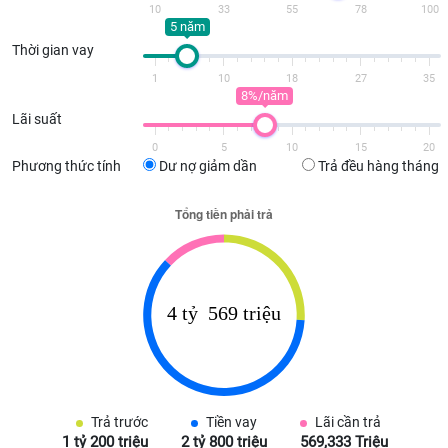
10
33
55
78
100
5 năm
Thời gian vay
1
10
18
27
35
8%/năm
Lãi suất
0
5
10
15
20
Phương thức tính
Dư nợ giảm dần
Trả đều hàng tháng
Trả trước
Tiền vay
Lãi cần trả
1 tỷ 200 triệu
2 tỷ 800 triệu
569,333 Triệu