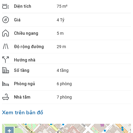
Diện tích
75 m²
Giá
4 Tỷ
Chiều ngang
5 m
Độ rộng đường
29 m
Hướng nhà
Số tầng
4 tầng
Phòng ngủ
6 phòng
Nhà tắm
7 phòng
Xem trên bản đồ
+