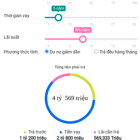
10
33
55
78
100
5 năm
Thời gian vay
1
10
18
27
35
8%/năm
Lãi suất
0
5
10
15
20
Phương thức tính
Dư nợ giảm dần
Trả đều hàng tháng
Trả trước
Tiền vay
Lãi cần trả
1 tỷ 200 triệu
2 tỷ 800 triệu
569,333 Triệu