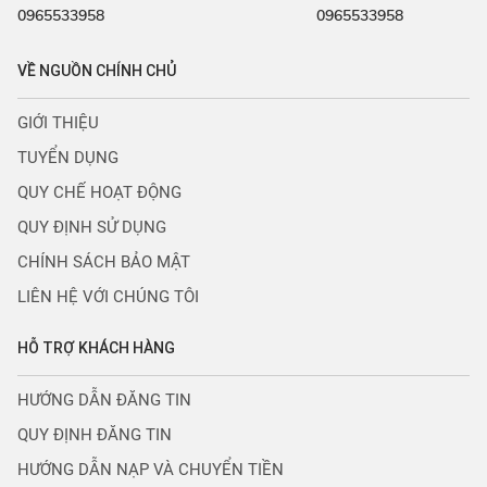
0965533958
0965533958
VỀ NGUỒN CHÍNH CHỦ
GIỚI THIỆU
TUYỂN DỤNG
QUY CHẾ HOẠT ĐỘNG
QUY ĐỊNH SỬ DỤNG
CHÍNH SÁCH BẢO MẬT
LIÊN HỆ VỚI CHÚNG TÔI
HỖ TRỢ KHÁCH HÀNG
HƯỚNG DẪN ĐĂNG TIN
QUY ĐỊNH ĐĂNG TIN
HƯỚNG DẪN NẠP VÀ CHUYỂN TIỀN