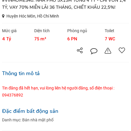
#VINHOMES40: NHÀ PHỐ 5X15M TỔNG 4 TỶ - CHỈ VỐN 1,4
TỶ, VAY 70% MIỄN LÃI 36 THÁNG, CHIẾT KHẤU 22,5%!
Huyện Hóc Môn, Hồ Chí Minh
Mức giá
Diện tích
Phòng ngủ
Toilet
4 Tỷ
75 m²
6 PN
7 WC
Thông tin mô tả
Tin đăng đã hết hạn, vui lòng liên hệ người đăng, số điện thoại :
094376892
Đặc điểm bất động sản
Danh mục:
Bán nhà mặt phố