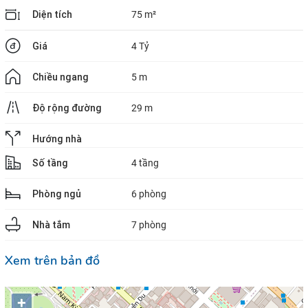
Diện tích
75 m²
Giá
4 Tỷ
Chiều ngang
5 m
Độ rộng đường
29 m
Hướng nhà
Số tầng
4 tầng
Phòng ngủ
6 phòng
Nhà tắm
7 phòng
Xem trên bản đồ
+