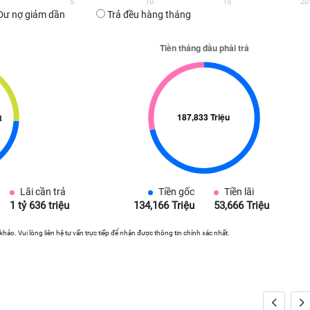
5
10
15
20
Dư nợ giảm dần
Trả đều hàng tháng
Lãi cần trả
Tiền gốc
Tiền lãi
1 tỷ 636 triệu
134,166 Triệu
53,666 Triệu
 khảo. Vui lòng liên hệ tư vấn trực tiếp để nhận được thông tin chính xác nhất.