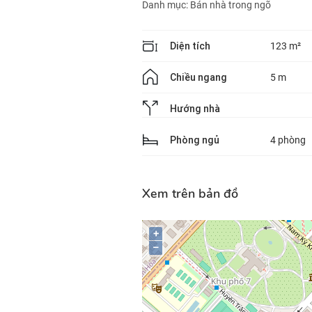
Danh mục:
Bán nhà trong ngõ
Diện tích
123 m²
Chiều ngang
5 m
Hướng nhà
Phòng ngủ
4 phòng
Xem trên bản đồ
+
–