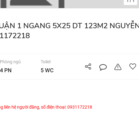
1
1
/
31172218
Phòng ngủ
Toilet
4 PN
5 WC
òng liên hệ người đăng, số điện thoại: 0931172218