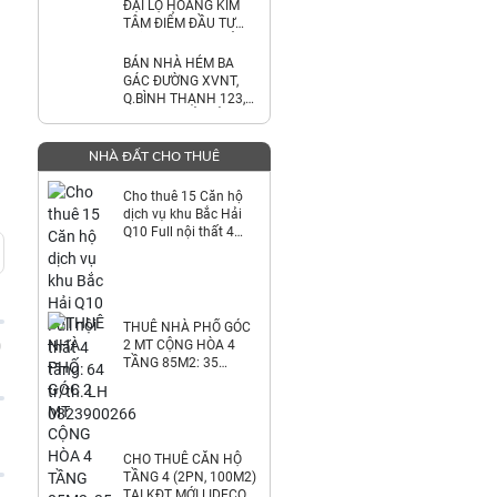
ĐẠI LỘ HOÀNG KIM
TÂM ĐIỂM ĐẦU TƯ
GIỮA THÀNH PHỐ MỚI
BÌNH DƯƠNG
BÁN NHÀ HẺM BA
GÁC ĐƯỜNG XVNT,
Q.BÌNH THẠNH 123,5
M2 SHR CHỈ 5TỶ38.
LH:0792022984.
NHÀ ĐẤT CHO THUÊ
Cho thuê 15 Căn hộ
dịch vụ khu Bắc Hải
Q10 Full nội thất 4
tầng: 64 tr/th. LH
0823900266
THUÊ NHÀ PHỐ GÓC
2 MT CỘNG HÒA 4
0
TẦNG 85M2: 35
TR/TH. 0823900266
CHO THUÊ CĂN HỘ
TẦNG 4 (2PN, 100M2)
TẠI KĐT MỚI LIDECO