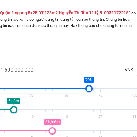
 Quận 1 ngang 5x25 DT 123m2 Nguyễn Thị Tần 11 tỷ 5- 0931172218"
, có
hông tin rao vặt là do người đăng tin đăng tải toàn bộ thông tin. Chúng tôi hoàn
 tin nào liên quan đến các thông tin này. Hãy thông báo cho chúng tôi nếu tin
VNĐ
70%
33
55
78
10
5 năm
10
18
27
35
8%/năm