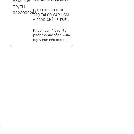
THỊ TRẤN TRẠM TRÔI.
6.8TR/TH.
CHO THUÊ PHÒNG
LH:0971928881
TRỌ TẠI GÒ VẤP HCM
– 25M2 CHỈ 4.8 TRIỆU
/ THÁNG.
LH:0359203979.
Khách sạn 4 sao- 95
phòng- view công viên-
ngay chợ bến thành-
2,7 tỷ/th