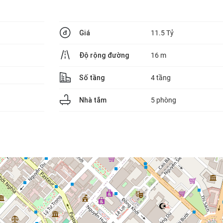
Giá
11.5 Tỷ
Độ rộng đường
16 m
Số tầng
4 tầng
Nhà tắm
5 phòng