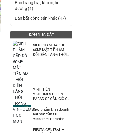
Bán trang trại, khu nghỉ
dưỡng (6)
Bán bất động sản khác (47)
BÁN NHÀ ĐẤT
SIÊU PHẨM CẶP ĐÔI
60M² MẶT TIỀN 6M –
ĐỐI DIỆN LÀNG THỜI
TRANG VINHOEMS
HÓC MÔN
VỊNH TIÊN –
VINHOMES GREEN
PARADISE CẦN GIỜ CƠ
HỘI SỞ HỮU CĂN ĐẸP
NGHỈ DƯỠNG & ĐẦU
Siêu phẩm kinh doanh
TƯ TẠI PHÂN KHU
hai mặt tiền tại
Vinhomes Paradise
Cần Giờ
FIESTA CENTRAL –