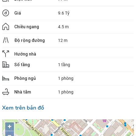
Giá
9.6 Tỷ
Chiều ngang
4.5 m
Độ rộng đường
12 m
Hướng nhà
Số tầng
1 tầng
Phòng ngủ
1 phòng
Nhà tắm
1 phòng
Xem trên bản đồ
+
–