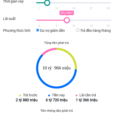
Thời gian vay
1
10
18
27
35
8%/năm
Lãi suất
0
5
10
15
20
Phương thức tính
Dư nợ giảm dần
Trả đều hàng tháng
Trả trước
Tiền vay
Lãi cần trả
2 tỷ 880 triệu
6 tỷ 720 triệu
1 tỷ 366 triệu