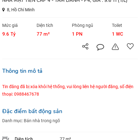
NHÀ MẶT TIỀN CẤP 4 - TÁM DANH - P4, GIÁ : 9.6 TỈ (T/L)
8, Hồ Chí Minh
Mức giá
Diện tích
Phòng ngủ
Toilet
9.6 Tỷ
77 m²
1 PN
1 WC
Thông tin mô tả
Tin đăng đã bị xóa khỏi hệ thống, vui lòng liên hệ người đăng, số điện
thoại: 0988467678
Đặc điểm bất động sản
Danh mục:
Bán nhà trong ngõ
Diện tích
77 m²