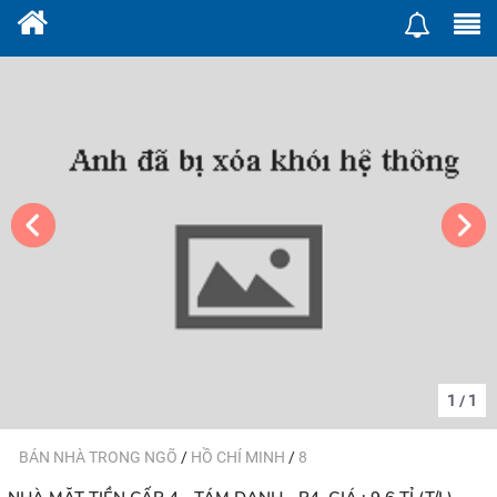
1
1
/
BÁN NHÀ TRONG NGÕ
/
HỒ CHÍ MINH
/
8