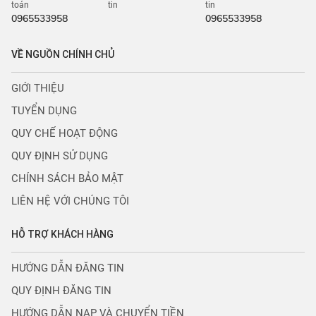
toán
tin
tin
0965533958
0965533958
VỀ NGUỒN CHÍNH CHỦ
GIỚI THIỆU
TUYỂN DỤNG
QUY CHẾ HOẠT ĐỘNG
QUY ĐỊNH SỬ DỤNG
CHÍNH SÁCH BẢO MẬT
LIÊN HỆ VỚI CHÚNG TÔI
HỖ TRỢ KHÁCH HÀNG
HƯỚNG DẪN ĐĂNG TIN
QUY ĐỊNH ĐĂNG TIN
HƯỚNG DẪN NẠP VÀ CHUYỂN TIỀN