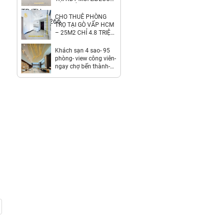
THỊ TRẤN TRẠM TRÔI.
6.8TR/TH.
CHO THUÊ PHÒNG
LH:0971928881
TRỌ TẠI GÒ VẤP HCM
– 25M2 CHỈ 4.8 TRIỆU
/ THÁNG.
LH:0359203979.
Khách sạn 4 sao- 95
phòng- view công viên-
ngay chợ bến thành-
2,7 tỷ/th