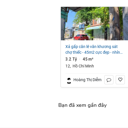
xả gấp căn lê văn khương sát
chợ thiếc - 45m2 cực đẹp - nhỉnh
3 tỷ 💥
3.2 Tỷ
45 m²
·
12
,
Hồ Chí Minh
Hoàng Thị Diễm Hoa
Bạn đã xem gần đây