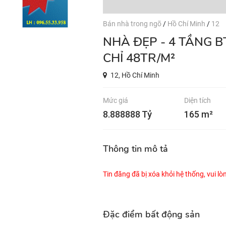
Bán nhà trong ngõ
/
Hồ Chí Minh
/
12
NHÀ ĐẸP - 4 TẦNG BTCT - 164.3M² - HẺM 12M XE TẢI - GIÁ
CHỈ 48TR/M²
12, Hồ Chí Minh
Mức giá
Diện tích
8.888888 Tỷ
165 m²
Thông tin mô tả
Tin đăng đã bị xóa khỏi hệ thống, vui l
Đặc điểm bất động sản