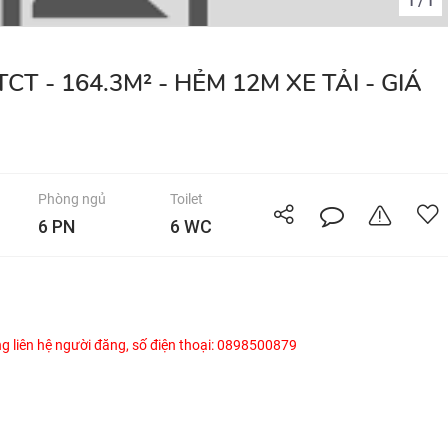
1
1
/
Phòng ngủ
Toilet
6 PN
6 WC
òng liên hệ người đăng, số điện thoại: 0898500879