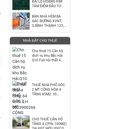
ĐẠI LỘ HOÀNG KIM
TÂM ĐIỂM ĐẦU TƯ
GIỮA THÀNH PHỐ MỚI
,
BÌNH DƯƠNG
BÁN NHÀ HẺM BA
GÁC ĐƯỜNG XVNT,
Q.BÌNH THẠNH 123,5
M2 SHR CHỈ 5TỶ38.
LH:0792022984.
NHÀ ĐẤT CHO THUÊ
Cho thuê 15 Căn hộ
dịch vụ khu Bắc Hải
Q10 Full nội thất 4
tầng: 64 tr/th. LH
0823900266
0
THUÊ NHÀ PHỐ GÓC
2 MT CỘNG HÒA 4
TẦNG 85M2: 35
TR/TH. 0823900266
CHO THUÊ CĂN HỘ
TẦNG 4 (2PN, 100M2)
TẠI KĐT MỚI LIDECO