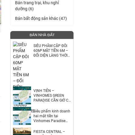
Bán trang trại, khu nghỉ
dưỡng (6)
Bán bất động sản khác (47)
BÁN NHÀ ĐẤT
SIÊU PHẨM CẶP ĐÔI
60M² MẶT TIỀN 6M –
ĐỐI DIỆN LÀNG THỜI
TRANG VINHOEMS
HÓC MÔN
VỊNH TIÊN –
VINHOMES GREEN
PARADISE CẦN GIỜ CƠ
HỘI SỞ HỮU CĂN ĐẸP
NGHỈ DƯỠNG & ĐẦU
Siêu phẩm kinh doanh
TƯ TẠI PHÂN KHU
hai mặt tiền tại
Vinhomes Paradise
Cần Giờ
FIESTA CENTRAL –