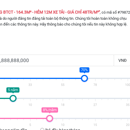
G BTCT - 164.3M² - HẺM 12M XE TẢI - GIÁ CHỈ 48TR/M²"
, có mã số #79872
 là do người đăng tin đăng tải toàn bộ thông tin. Chúng tôi hoàn toàn không chịu
an đến các thông tin này. Hãy thông báo cho chúng tôi nếu tin này không hợp lệ.
VNĐ
70%
33
55
78
10
5 năm
10
18
27
35
8%/năm
5
10
15
20