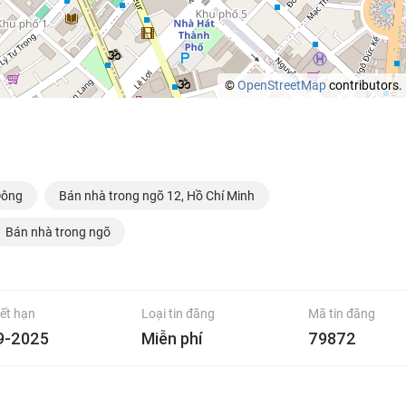
©
OpenStreetMap
contributors.
Đông
Bán nhà trong ngõ 12, Hồ Chí Minh
Bán nhà trong ngõ
ết hạn
Loại tin đăng
Mã tin đăng
9-2025
Miễn phí
79872