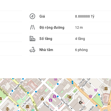
Giá
8.888888 Tỷ
Độ rộng đường
12 m
Số tầng
4 tầng
Nhà tắm
6 phòng