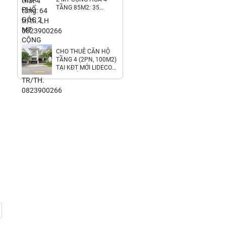
TẦNG 85M2: 35
TR/TH. 0823900266
CHO THUÊ CĂN HỘ
TẦNG 4 (2PN, 100M2)
TẠI KĐT MỚI LIDECO
THỊ TRẤN TRẠM TRÔI.
6.8TR/TH.
LH:0971928881