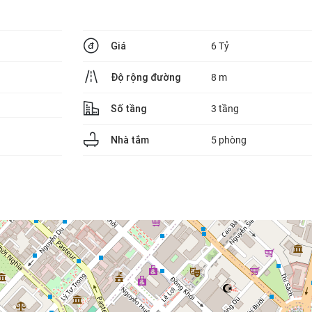
Giá
6 Tỷ
Độ rộng đường
8 m
Số tầng
3 tầng
Nhà tắm
5 phòng