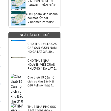
VINHOMES GREEN
PARADISE CẦN GIỜ CƠ
HỘI SỞ HỮU CĂN ĐẸP
NGHỈ DƯỠNG & ĐẦU
Siêu phẩm kinh doanh
TƯ TẠI PHÂN KHU
hai mặt tiền tại
Vinhomes Paradise
Cần Giờ
NHÀ ĐẤT CHO THUÊ
CHO THUÊ VILLA CAO
CẤP SÂN VƯỜN NAM
HỒ ĐÀ LẠT GIÁ 30
TRIỆU
CHO THUÊ NHÀ
NGUYỄN VIẾT XUÂN
PHƯỜNG 4 ĐÀ LẠT 6
TRIỆU
0
Cho thuê 15 Căn hộ
dịch vụ khu Bắc Hải
Q10 Full nội thất 4
tầng: 64 tr/th. LH
0823900266
THUÊ NHÀ PHỐ GÓC
2 MT CỘNG HÒA 4