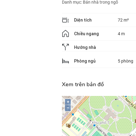
Danh mục:
Bán nhà trong ngõ
Diện tích
72 m²
Chiều ngang
4 m
Hướng nhà
Phòng ngủ
5 phòng
Xem trên bản đồ
+
–