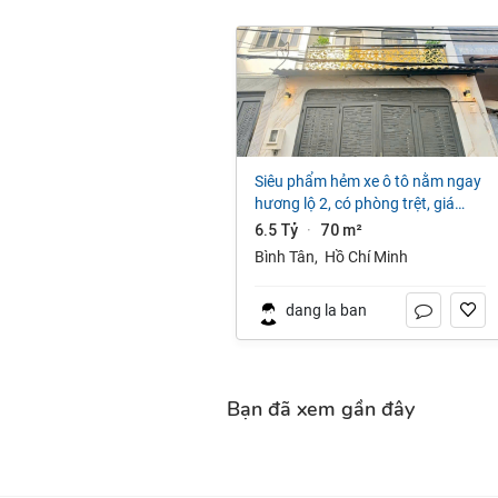
siêu phẩm hẻm xe ô tô nằm ngay
hương lộ 2, có phòng trệt, giá
nhỉnh 6,x tỷ. lh:0922146536
6.5 Tỷ
70 m²
·
Bình Tân
,
Hồ Chí Minh
dang la ban
Bạn đã xem gần đây