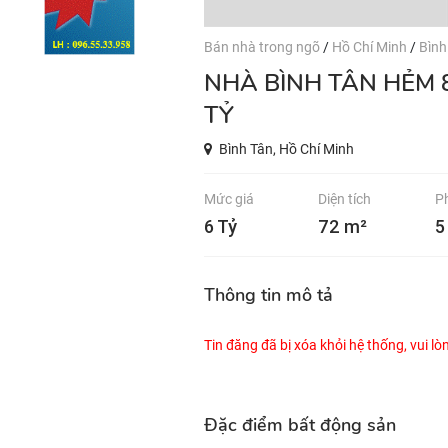
Bán nhà trong ngõ
/
Hồ Chí Minh
/
Bình
NHÀ BÌNH TÂN HẺM 8M - 72M2 - 3 TẦNG BTCT - CHỈ NHỈNH 6
TỶ
Bình Tân, Hồ Chí Minh
Mức giá
Diện tích
P
6 Tỷ
72 m²
5
Thông tin mô tả
Tin đăng đã bị xóa khỏi hệ thống, vui l
Đặc điểm bất động sản