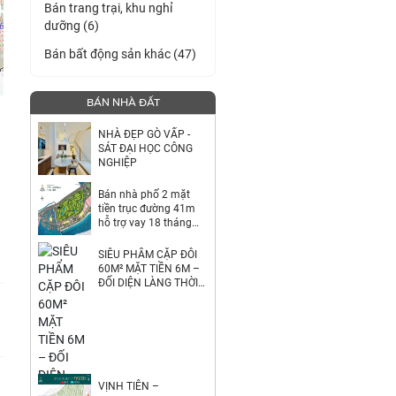
Bán trang trại, khu nghỉ
dưỡng (6)
Bán bất động sản khác (47)
BÁN NHÀ ĐẤT
NHÀ ĐẸP GÒ VẤP -
SÁT ĐẠI HỌC CÔNG
NGHIỆP
Bán nhà phố 2 mặt
tiền trục đường 41m
hỗ trợ vay 18 tháng
0%
SIÊU PHẨM CẶP ĐÔI
60M² MẶT TIỀN 6M –
ĐỐI DIỆN LÀNG THỜI
TRANG VINHOEMS
HÓC MÔN
VỊNH TIÊN –