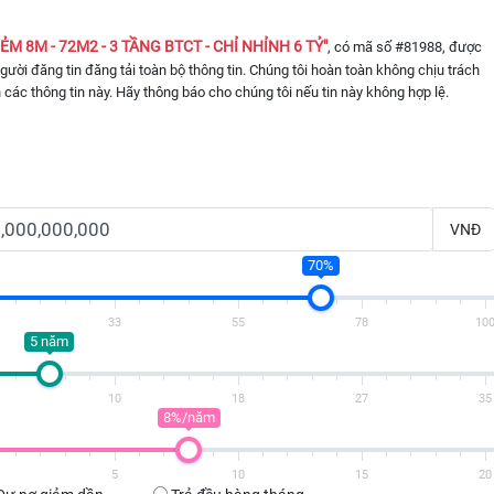
M 8M - 72M2 - 3 TẦNG BTCT - CHỈ NHỈNH 6 TỶ"
, có mã số #81988, được
 người đăng tin đăng tải toàn bộ thông tin. Chúng tôi hoàn toàn không chịu trách
 các thông tin này. Hãy thông báo cho chúng tôi nếu tin này không hợp lệ.
VNĐ
70%
33
55
78
10
5 năm
10
18
27
35
8%/năm
5
10
15
20