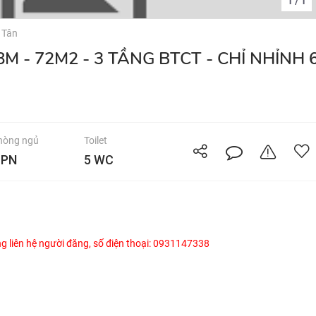
1
1
/
 Tân
hòng ngủ
Toilet
 PN
5 WC
òng liên hệ người đăng, số điện thoại: 0931147338