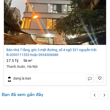
bán nhà 7 tầng, góc 3 mặt đường, số 4 ngõ 521 nguyễn trãi.
lh:0393111533 hoặc 0934306688.
27.5 Tỷ
56 m²
·
Thanh Xuân
,
Hà Nội
dang la ban
Bạn đã xem gần đây