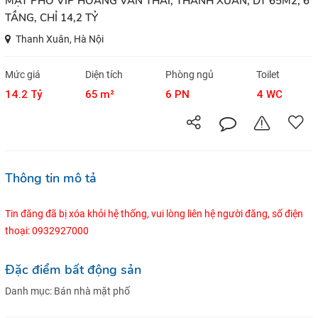
MẶT PHỐ VIP HOÀNG VĂN THÁI, THANH XUÂN, DT 65M2, 6
TẦNG, CHỈ 14,2 TỶ
Thanh Xuân, Hà Nội
Mức giá
Diện tích
Phòng ngủ
Toilet
14.2 Tỷ
65 m²
6 PN
4 WC
Thông tin mô tả
Tin đăng đã bị xóa khỏi hệ thống, vui lòng liên hệ người đăng, số điện
thoại: 0932927000
Đặc điểm bất động sản
Danh mục:
Bán nhà mặt phố