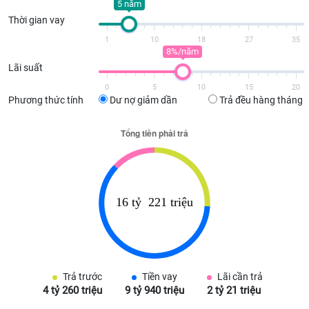
5 năm
Thời gian vay
1
10
18
27
35
8%/năm
Lãi suất
0
5
10
15
20
Phương thức tính
Dư nợ giảm dần
Trả đều hàng tháng
Trả trước
Tiền vay
Lãi cần trả
4 tỷ 260 triệu
9 tỷ 940 triệu
2 tỷ 21 triệu